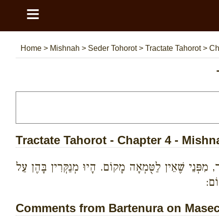
≡
Home
>
Mishnah
>
Seder Tohorot
>
Tractate Tahorot
>
Ch
Tractate Tahorot - Chapter 4 - Mishn
, מִפְּנֵי שֶׁאֵין לַטֻּמְאָה מָקוֹם. הָיוּ מְנַקְּרִין בָּהֶן עַל
וֹם:
Comments from Bartenura on Masech