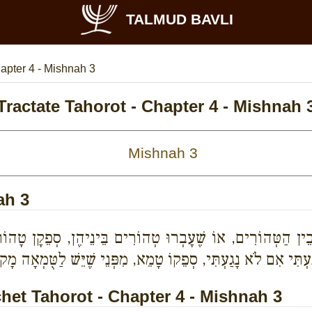
TALMUD BAVLI
apter 4 - Mishnah 3
Tractate Tahorot - Chapter 4 - Mishnah 
ah 3
ּ בֵין הַטְּהוֹרִים, אוֹ שֶׁעָבְרוּ טְהוֹרִים בֵּינֵיהֶן, סְפֵקָן טָהוֹר
עְתִּי אִם לֹא נָגַעְתִּי, סְפֵקוֹ טָמֵא, מִפְּנֵי שֶׁיֵּשׁ לַטֻּמְאָה מָק
et Tahorot - Chapter 4 - Mishnah 3