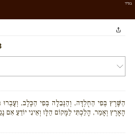
בס''ד
3
הַשֶּׁרֶץ בְּפִי הַחֻלְדָּה, וְהַנְּבֵלָה בְּפִי הַכֶּלֶב, וְעָבְרו
הָאָרֶץ וְאָמַר, הָלַכְתִּי לַמָּקוֹם הַלָּז וְאֵינִי יוֹדֵעַ אִם נָגַ