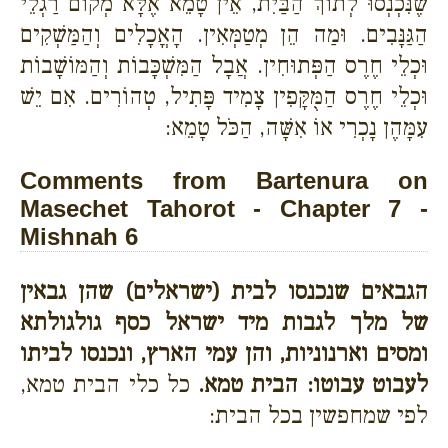
שֶׁנִּכְנְסוּ לְתוֹךְ הַבַּיִת, אֵין טָמֵא אֶלָּא מְקוֹם רַגְלֵי
הַגַּנָּבִים. וּמַה הֵן מְטַמְּאִין. הָאֳכָלִים וְהַמַּשְׁקִים
וּכְלֵי חֶרֶס הַפְּתוּחִין. אֲבָל הַמִּשְׁכָּבוֹת וְהַמּוֹשָׁבוֹת
וּכְלֵי חֶרֶס הַמֻּקָּפִין צָמִיד פָּתִיל, טְהוֹרִים. אִם יֵשׁ
עִמָּהֶן נָכְרִי אוֹ אִשָּׁה, הַכֹּל טָמֵא:
Comments from Bartenura on
Masechet Tahorot - Chapter 7 -
Mishnah 6
הגבאים שנכנסו לבית (ישראלים) שהן גבאין
של מלך לגבות מיד ישראל כסף גולגולתא
ומסים וארנוניות, והן עמי הארץ, ונכנסו לביתו
לעבוט עבוטו: הבית טמא.
כל כלי הבית טמא,
לפי שמחפשין בכל הבית: