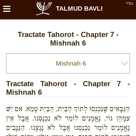
≡
בס''ד
TALMUD BAVLI
Tractate Tahorot - Chapter 7 -
Mishnah 6
Tractate Tahorot - Chapter 7 -
Mishnah 6
הַגַּבָּאִים שֶׁנִּכְנְסוּ לְתוֹךְ הַבַּיִת, הַבַּיִת טָמֵא. אִם יֵשׁ
עִמָּהֶן גּוֹי, נֶאֱמָנִים לוֹמַר לֹא נִכְנָסְנוּ, אֲבָל אֵין
נֶאֱמָנִים לוֹמַר נִכְנַסְנוּ אֲבָל לֹא נָגָעְנוּ. הַגַּנָּבִים