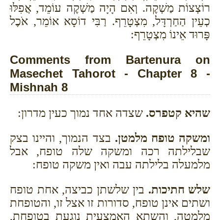
רוֹצְצוֹת מַשְׁקֶה. וְאִם הָיָה מַשְׁקֶה עוֹמֵד, אֲפִלּוּ
כְעֵין הַחַרְדָּל, מִצְטָרֵף. רַבִּי דוֹסָא אוֹמֵר, אֹכֶל
פָּרוּד אֵינוֹ מִצְטָרֵף:
Comments from Bartenura on
Masechet Tahorot - Chapter 8 -
Mishnah 8
שהיא קטפרס.
שצדה אחד נמוך כעין מדרון:
ומשקה טופח מלמטן.
בצד הנמוך, והיינו בצק
שבלילתה רכה ומשקה שלה טופח, אבל
מלמעלה בלילתה עבה ואין משקה טופח:
שלש חתיכות.
בין שלשתן כביצה, אחת טופח
ושתים אינן טופח, סדורות זו אצל זו, והטופחת
מלמטה, והשתא האמצעית נוגעת בטופחת,