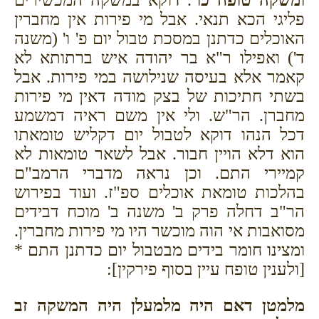
פליגי הכא תנאי. אבל מי פירות אין מחברין
האוכלים כדתנן במסכת טבול יום פ' ו' (משנה
ד') ואפילו ר"א בר יהודה איש ברתותא לא
קאמר אלא בעיסה שנילושה במי פירות. אבל
בשתי חתיכות של בצק מודה דאין מי פירות
מחברן. הר"ש. ולי אין משם ראיה דמשמע
דכל הנהו דוקא לטבול יום דקליש טומאתו
הוא דלא הויין חבור. אבל לשאר טומאות לא
קמיירי התם. וכן נראה מדברי הרמב"ם
בהלכות טומאת אוכלים ספ"ז. ועוד בפירוש
הר"ב דחלה פרק ב' משנה ב' מוכח דבידים
מסואבות אי הוה מוכשר היו מי פירות מחברין.
ומצינו חומר בידים מבטבול יום כדתנן התם *
[ולענין טופח עיין בסוף פירקין]:
מלמטן דאם היה מלמעלן היה המשקה זב