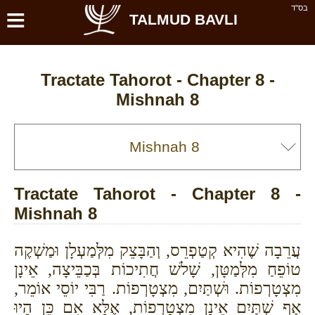
≡
בס''ד
TALMUD BAVLI
Tractate Tahorot - Chapter 8 -
Mishnah 8
Tractate Tahorot - Chapter 8 -
Mishnah 8
עֲרֵבָה שֶׁהִיא קְטַפְרֵס, וְהַבָּצֵק מִלְּמַעְלָן וּמַשְׁקֶה
טוֹפֵחַ מִלְּמַטָּן, שָׁלשׁ חֲתִיכוֹת בְּכַבֵּיצָה, אֵינָן
מִצְטָרְפוֹת. וּשְׁתַּיִם, מִצְטָרְפוֹת. רַבִּי יוֹסֵי אוֹמֵר,
אַף שְׁתַּיִם אֵינָן מִצְטָרְפוֹת, אֶלָּא אִם כֵּן הָיוּ