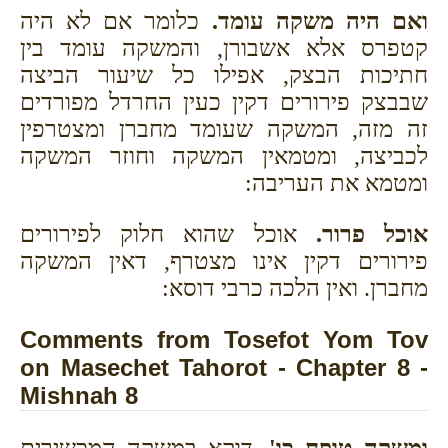
ואם היה משקה עומד.
כלומר אם לא היה
קטפרס אלא אשבורן, והמשקה עומד בין
חתיכות הבצק, אפילו כל שיעור הביצה
שבבצק פירורים דקין כעין החרדל מפורדים
זה מזה, המשקה שעומד מחברן ומצטרפין
לכביצה, ומטמאין המשקה וחוזר המשקה
ומטמא את העריבה:
אוכל פרור.
אוכל שהוא חלוק לפירורים
פירורים דקין אינו מצטרף, דאין המשקה
מחברן. ואין הלכה כרבי דוסא:
Comments from Tosefot Yom Tov
on Masechet Tahorot - Chapter 8 -
Mishnah 8
ומשקה טופח כו'
. דוקא במשקה המכשירים