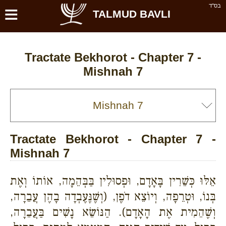
≡
בס''ד
TALMUD BAVLI
Tractate Bekhorot - Chapter 7 -
Mishnah 7
Tractate Bekhorot - Chapter 7 -
Mishnah 7
אֵלּוּ כְּשֵׁרִין בָּאָדָם, וּפְסוּלִין בַּבְּהֵמָה, אוֹתוֹ וְאֶת
בְּנוֹ, וּטְרֵפָה, וְיוֹצֵא דֹפֶן, (וְשֶׁנֶּעֶבְדָה בָהֶן עֲבֵרָה,
וְשֶׁהֵמִית אֶת הָאָדָם). הַנּוֹשֵׂא נָשִׁים בַּעֲבֵרָה,