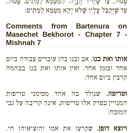
פָּסוּל, עַד שֶׁיַּדִּיר הֲנָיָה. הַמִּטַּמֵּא לַמֵּתִים, פָּסוּל,
עַד שֶׁיְּקַבֵּל עָלָיו שֶׁלֹּא יְהֵא מִטַּמֵּא לַמֵּתִים:
Comments from Bartenura on
Masechet Bekhorot - Chapter 7 -
Mishnah 7
אותו ואת בנו.
אב ובנו כהן עובדים עבודה ביום
אחד ובזמן אחד. ואין אותו ואת בנו בבהמה
קרבין ביום אחד:
וטריפה.
שנולד בה אחד מסימני טריפות
המנויין בפרק אלו טריפות, אינה קריבה על גבי
המזבח:
ויוצא דופן.
שקרעו את אמו והוציאוהו חי.