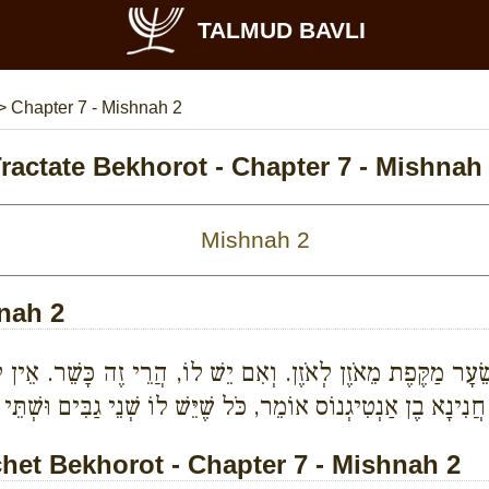
TALMUD BAVLI
>
Chapter 7 - Mishnah 2
ractate Bekhorot - Chapter 7 - Mishnah
hnah 2
שֵׂעָר מַקֶּפֶת מֵאֹזֶן לְאֹזֶן. וְאִם יֵשׁ לוֹ, הֲרֵי זֶה כָּשֵׁר. אֵין 
 חֲנִינָא בֶן אַנְטִיגְנוֹס אוֹמֵר, כֹּל שֶׁיֵּשׁ לוֹ שְׁנֵי גַבִּים וּשְׁתֵּי
et Bekhorot - Chapter 7 - Mishnah 2