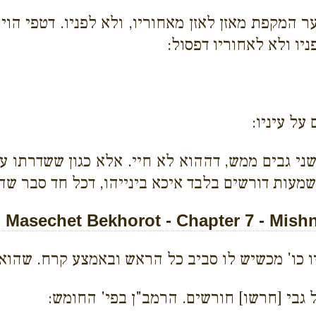
מקפת מאזן לאזן מאחוריו, ולא לפניו. דטפי הוי נ
יו ולא לאחוריו דפסול:
על עיניו:
ני גבים ממש, דההוא לא חיי. אלא כגון ששדרתו עק
ומשמעות דורשים בלבד איכא בינייהו, דכל חד סבר ש
Masechet Bekhorot - Chapter 7 - Mish
ו כו' מכשיש לו סביב כל הראש ובאמצע קרח. שהוא
על גבי [חרשו] חורשים. הרמב"ן בפי' החומש: