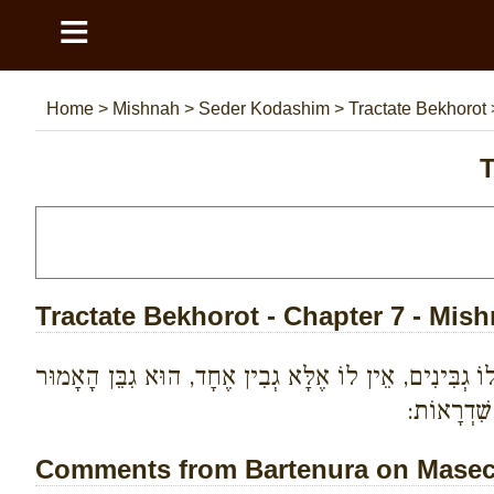
≡
Home
>
Mishnah
>
Seder Kodashim
>
Tractate Bekhorot
T
Tractate Bekhorot - Chapter 7 - Mis
לוֹ גְבִּינִים, אֵין לוֹ אֶלָּא גְבִין אֶחָד, הוּא גִבֵּן הָאָמוּר
 שִׁדְרָאוֹת:
Comments from Bartenura on Masech