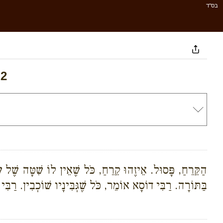
בס''ד
 2
הַקֵּרֵחַ, פָּסוּל. אֵיזֶהוּ קֵרֵחַ, כֹּל שֶׁאֵין לוֹ שִׁטָּה שֶׁל 
בַּתּוֹרָה. רַבִּי דוֹסָא אוֹמֵר, כֹּל שֶׁגְּבִּינָיו שׁוֹכְבִין. רַבִּי