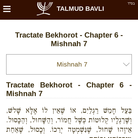
≡
בס''ד
TALMUD BAVLI
Tractate Bekhorot - Chapter 6 -
Mishnah 7
Tractate Bekhorot - Chapter 6 -
Mishnah 7
בַּעַל חָמֵשׁ רַגְלַיִם, אוֹ שֶׁאֵין לוֹ אֶלָּא שָׁלשׁ,
וְשֶׁרַגְלָיו קְלוּטוֹת כְּשֶׁל חֲמוֹר, וְהַשָּׁחוּל, וְהַכָּסוּל.
אֵיזֶהוּ שָׁחוּל, שֶׁנִּשְׁמְטָה יְרֵכוֹ. וְכָסוּל, שֶׁאַחַת