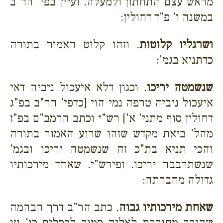
מראש עצם התחתון ולמעלה. ועיין בפי' הר"ב
במשנה ו' פ"ד דחולין:
ושרגליו קלוטות
. וזהו קלוט האמור בתורה
כדתניא בגמ':
שנשמטה יריכו
. וכגון דלא איעכול ניביה דאי
איעכול ניביה טרפה נמי הוי [כדפי' הר"ב בפ"ג
דחולין סוף מתני' א'] רש"י וכתב הרמב"ם בפ"ז
מהל' ביאת מקדש שזהו שרוע האמור בתורה
והכי תניא בת"כ זה שנשמטה יריכו ובגמ'
שנשתרבבה יריכו. ופירש"י. שאחד מירכותיו
גדולה מחברתה:
שאחת מירכותיו גבוה
. כתב הר"ב דרך הבהמה
שהירך מחוברת לאליה סמוך לכסלים כו' וזו