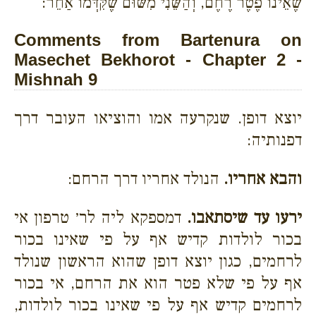
שֶׁאֵינוֹ פֶטֶר רֶחֶם, וְהַשֵּׁנִי מִשּׁוּם שֶׁקִּדְּמוֹ אַחֵר:
Comments from Bartenura on
Masechet Bekhorot - Chapter 2 -
Mishnah 9
יוצא דופן. שנקרעה אמו והוציאו העובר דרך
דפנותיה:
והבא אחריו.
הנולד אחריו דרך הרחם:
ירעו עד שיסתאבו.
דמספקא ליה לר׳ טרפון אי
בכור לולדות קדיש אף על פי שאינו בכור
לרחמים, כגון יוצא דופן שהוא הראשון שנולד
אף על פי שלא פטר הוא את הרחם, אי בכור
לרחמים קדיש אף על פי שאינו בכור לולדות,