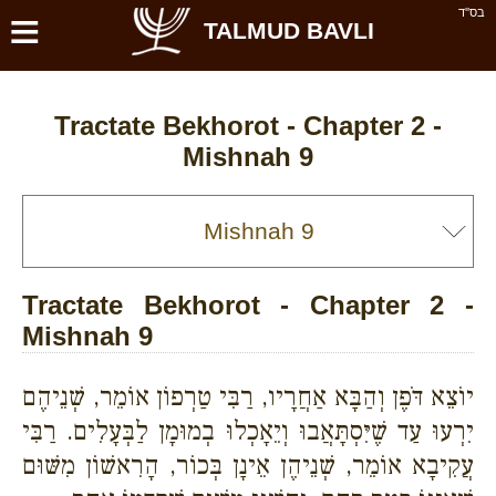
≡
בס''ד
TALMUD BAVLI
Tractate Bekhorot - Chapter 2 -
Mishnah 9
Tractate Bekhorot - Chapter 2 -
Mishnah 9
יוֹצֵא דֹּפֶן וְהַבָּא אַחֲרָיו, רַבִּי טַרְפוֹן אוֹמֵר, שְׁנֵיהֶם
יִרְעוּ עַד שֶׁיִּסְתָּאֲבוּ וְיֵאָכְלוּ בְמוּמָן לַבְּעָלִים. רַבִּי
עֲקִיבָא אוֹמֵר, שְׁנֵיהֶן אֵינָן בְּכוֹר, הָרִאשׁוֹן מִשּׁוּם