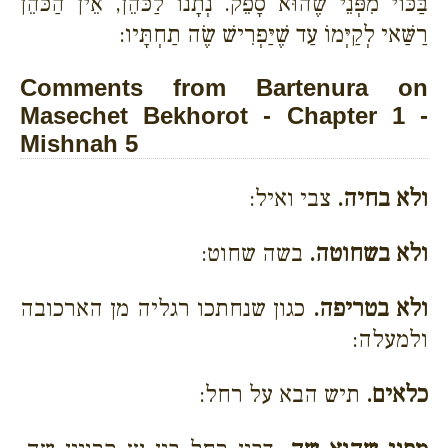
בַּכּוֹי מִפְּנֵי שֶׁהוּא סָפֵק. נְתָנוֹ לַכֹּהֵן, אֵין הַכֹּהֵן
רַשַּׁאי לְקַיְּמוֹ עַד שֶׁיַּפְרִישׁ שֶׂה תַחְתָּיו:
Comments from Bartenura on
Masechet Bekhorot - Chapter 1 -
Mishnah 5
ולא בחיה.
צבי ואיל:
ולא בשחוטה.
בשה שחוט:
ולא בטריפה.
כגון שנחתכו רגליה מן הארכובה
ולמעלה:
כלאים.
תיש הבא על רחל: