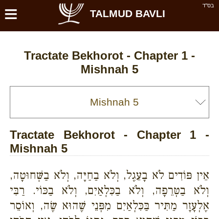
≡
בס''ד
TALMUD BAVLI
Tractate Bekhorot - Chapter 1 -
Mishnah 5
Tractate Bekhorot - Chapter 1 -
Mishnah 5
אֵין פּוֹדִים לֹא בָעֵגֶל, וְלֹא בַחַיָּה, וְלֹא בַשְּׁחוּטָה,
וְלֹא בַטְּרֵפָה, וְלֹא בַכִּלְאַיִם, וְלֹא בַכּוֹי. רַבִּי
אֶלְעָזָר מַתִּיר בַּכִּלְאַיִם מִפְּנֵי שֶׁהוּא שֶׂה, וְאוֹסֵר