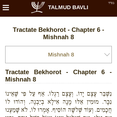
≡
בס''ד
TALMUD BAVLI
Tractate Bekhorot - Chapter 6 -
Mishnah 8
Tractate Bekhorot - Chapter 6 -
Mishnah 8
נִשְׁבַּר עֶצֶם יָדוֹ, וְעֶצֶם רַגְלוֹ, אַף עַל פִּי שֶׁאֵינוֹ
נִכָּר. מוּמִין אֵלּוּ מָנָה אִילָא בְיַבְנֶה, וְהוֹדוּ לוֹ
חֲכָמִים. וְעוֹד שְׁלשָׁה הוֹסִיף. אָמְרוּ לוֹ, לֹא שָׁמַעְנוּ