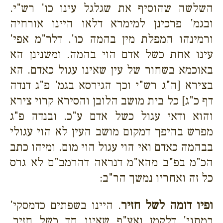
השלשה שהוסיף את שגלגל עינו כו' רש"י.
ובגמ' פרכינן למימרא דלאו היינו אורחיה
ורמינהו המפלת מין בהמה כו'. דלר"מ אפי'
עינו אחת כשל אדם הוי בהמה. ומשנינן הא
באוכמא בשחור של עין שאינו עגול כאדם. הא
בצירא [ה"ג רש"י וכך הגירסא בגמ' פ"ג דנדה
דף כ"ג] כל בית מושב הלובן והסירא קרוי צירא
והוא ודאי עגול כשל אדם ע"כ. ובנדה פ"ג
מפרש בהיפך דמקום מושב העין לא הוי עגולי
בבהמה כאדם ואי הוי עגול הוי מום. ומיהו כתב
הכ"מ בפ"ב מהא"מ דנראה דהרמב"ם לא גרס
כל זה ואחריו נמשך הר"ב:
ופיו דומה לשל חזיר
. היינו בשפתים כדמסקי'
במתני' דלקמן ואע"פ שאינו חד כשל חזיר.