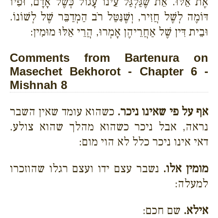
אֶת אֵלּוּ. אֵת שֶׁגַּלְגַּל עֵינוֹ עָגוֹל כְּשֶׁל אָדָם, וּפִיו
דּוֹמֶה לְשֶׁל חֲזִיר, וְשֶׁנִּטַּל רֹב הַמְדַבֵּר שֶׁל לְשׁוֹנוֹ.
וּבֵית דִּין שֶׁל אַחֲרֵיהֶן אָמְרוּ, הֲרֵי אֵלּוּ מוּמִין:
Comments from Bartenura on
Masechet Bekhorot - Chapter 6 -
Mishnah 8
אף על פי שאינו ניכר.
כשהוא עומד שאין השבר
נראה, אבל ניכר כשהוא מהלך שהוא צולע.
דאי אינו ניכר כלל לא הוי מום:
מומין אלו.
נשבר עצם ידו ועצם רגלו שהוזכרו
למעלה:
אילא.
שם חכם: