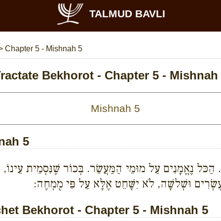
TALMUD BAVLI
>
Chapter 5 - Mishnah 5
ractate Bekhorot - Chapter 5 - Mishnah
hnah 5
ּל נֶאֱמָנִים עַל מוּמֵי הַמַּעֲשֵׂר. בְּכוֹר שֶׁנִּסְמֵית עֵינוֹ, שֶׁנִּ
 עֶשְׂרִים וּשְׁלשָׁה, לֹא יִשָּׁחֵט אֶלָּא עַל פִּי מֻמְחֶה:
et Bekhorot - Chapter 5 - Mishnah 5