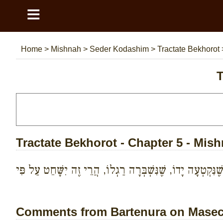
≡
Home
>
Mishnah
>
Seder Kodashim
>
Tractate Bekhorot
T
Tractate Bekhorot - Chapter 5 - Mis
קְטְעָה יָדוֹ, שֶׁנִּשְׁבְּרָה רַגְלוֹ, הֲרֵי זֶה יִשָּׁחֵט עַל פִּי
Comments from Bartenura on Masech