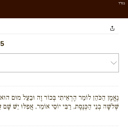
בס''ד
 5
נֶאֱמָן הַכֹּהֵן לוֹמַר הֶרְאֵיתִי בְּכוֹר זֶה וּבַעַל מוּם הוּא. הַכ
שְׁלשָׁה בְנֵי הַכְּנֶסֶת, רַבִּי יוֹסֵי אוֹמֵר, אֲפִלּוּ יֵשׁ שָׁם