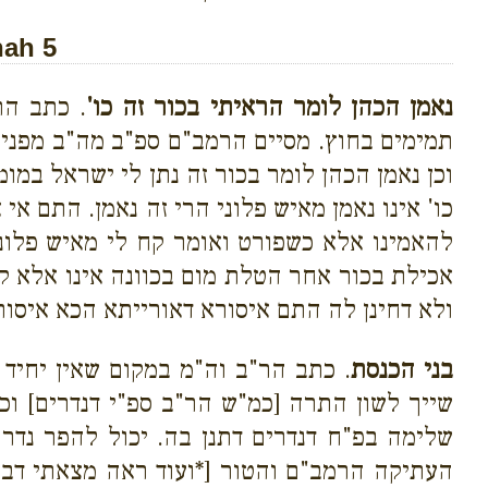
nah 5
נאמן הכהן לומר הראיתי בכור זה כו'
. כתב הר
תמימים בחוץ. מסיים הרמב"ם ספ"ב מה"ב מפני ש
וכן נאמן הכהן לומר בכור זה נתן לי ישראל במו
כו' אינו נאמן מאיש פלוני הרי זה נאמן. התם א
להאמינו אלא כשפורט ואומר קח לי מאיש פלונ
אכילת בכור אחר הטלת מום בכוונה אינו אלא קנס
ולא דחינן לה התם איסורא דאורייתא הכא איסור
בני הכנסת
. כתב הר"ב וה"מ במקום שאין יחיד מ
שייך לשון התרה [כמ"ש הר"ב ספ"י דנדרים] וכן
שלימה בפ"ח דנדרים דתנן בה. יכול להפר נדר
העתיקה הרמב"ם והטור [*ועוד ראה מצאתי דבס