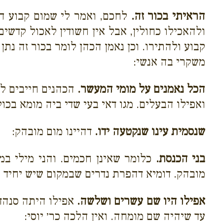
הראיתי בכור זה.
לחכם, ואמר לי שמום קבוע הו
ולהאכילו כחולין, אבל אין חשודין לאכול קדשי
קבוע ולהתירו. וכן נאמן הכהן לומר בכור זה נת
משקרי בה אנשי:
הכל נאמנים על מומי המעשר.
הכהנים חייבים ל
ואפילו הבעלים. מגו דאי בעי שדי ביה מומא בכ
שנסמית עינו שנקטעה ידו.
דהיינו מום מובהק:
בני הכנסת.
כלומר שאינן חכמים. והני מילי במ
מובהק. דומיא דהפרת נדרים שבמקום שיש יחיד 
אפילו היו שם עשרים ושלשה.
אפילו היתה סנהדר
עד שיהיה שם מומחה. ואין הלכה כר׳ יוסי: