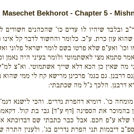
Masechet Bekhorot - Chapter 5 - Mish
"ב ובלבד שיהיו לו עדים כו' שהכהנים חשודים ל
הוא עון כרת. ע"כ. כלומר והחשוד לדבר קל אינו ח
מו וכו' ואע"פ שלא פרטו בשם לומר ישראל פלוני ואע
י אמר סתמא מצי לאשתמוטי ולומר בעיני היה נאמן ו
י מה שאין כן הכא
דלא שייך אשתמוטי. וא"צ למ"ש
 דרבנן. גם בגמ' פרכינן מרישא קח לי ממי שהוא נ
א דרבנן. הלכך נ"ל מה שכתבתי:
ומחה כו'. דומיא דהפרת נדרים. והכי לישנא דגמ'
 בהמוכר את הספינה [דף ע"ד] גבי בת קול. דקאמר
ו שלא ע"פ חכם. אבל כבר כתבתי שם דבדוכתא אחר
פ"ב דיבמות תני
הפרת נדרים בג'. ולענין התרה ש