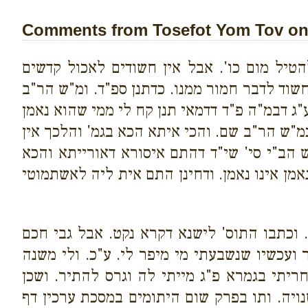
Comments from Tosefot Yom Tov on 
הטיל מום כו'. אבל אין חשודים לאכול קדשים
שוד לדבר חמור ממנו. כדתנן ספ"ד. ומ"ש הר"ב
"ג דבמ"ה פ"ד דדמאי תנן קח לי ממי שהוא נאמן
כמ"ש הר"ב שם. והכי איתא הכא בגמ' והלכך אין
 הב"י סי' שי"ד דהתם איסורא דאורייתא והכא
אמן אינו נאמן. ודחינן התם אית ליה לאשתמוטי
. וכתבו התוס' לישנא דקרא נקט. אבל גבי חכם
 ועכשיו שנשבעתי מי מיפר לי. ע"כ. ולי משנה
יתי בגמרא פ"ג מייתי לה וגרס להתיר. ושכן
נויה. ותו בפרק שום היתומים במסכת ערכין דף