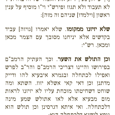
לא תעבוד ולא תגוז ופירש"י וי"ו מוסיף על ענין
ראשון [וילמדו] שניהם זה מזה]:
שלא יזיזנו ממקומו
. שלא יאמרו [גזיזה] עביד
בקדשים אלא יניחנו מסובך עם הצמר מכאן
ומכאן. רש"י:
וכן התולש את השער
. וכך העתיק הרמב"ם
בפירושו והיינו דצריכי הרמב"ם והר"ב לפרש
ואפילו לכתחלה ובגמרא איבעיא להו ודייק
מדתנן וכן דאי קאי אשלא יזוז. השתא ומה
שוחט דשחיטתו מוכחת עליו לא יזיזנו לראות
מום מבעיא אלא לאו אתולש שמע מינה
דלכתחלה. ואי איתא דגרסינן וכן תולש הוא
גופא לישנא דלכתחלה הוא: