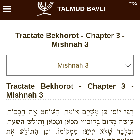
≡
בס''ד
TALMUD BAVLI
Tractate Bekhorot - Chapter 3 -
Mishnah 3
Tractate Bekhorot - Chapter 3 -
Mishnah 3
רַבִּי יוֹסֵי בֶּן מְשֻׁלָּם אוֹמֵר, הַשּׁוֹחֵט אֶת הַבְּכוֹר,
עוֹשֶׂה מָקוֹם בְּקוֹפִיץ מִכָּאן וּמִכָּאן וְתוֹלֵשׁ הַשֵּׂעָר,
וּבִלְבַד שֶׁלֹּא יְזִיזֶנּוּ מִמְּקוֹמוֹ. וְכֵן הַתּוֹלֵשׁ אֶת