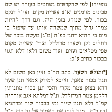
גופייהו] לפי שהקדשים נשחטים בעזרה יש שם
סכינים מזומנים וא"צ עשיית מקום. ועי"ל דנקט
בכור. לפי שנוהג בזמן הזה. וגם דרך להיות
צמרו גדול מתוך שמשהה אותו עד שיפול בו
מום כי ההיא דתנן בפ"ה [מ"ג] מעשה בזכר של
רחלים זקן ושערו מדולדל וצרי' עשיית מקום
טפי מטלאים ועזים. ועוד משום דלאו דלא תגוז
בבכור כתיב ע"כ:
[*ותולש השער
. כתב הר"ב ואין כאן משום לא
תגוז בכור צאנך. ואיכא למידק אמאי תנן שער
דהא בצאן צמר מקרי והכי תנן בסוף מתניתין
דלקמן צמר המדולדל. ונ"ל דמלתא אגב אורחיה
קמ"ל דלא תגוז שייך נמי בבכור שור וכדתניא
[דף כ"ה.] מנין ליתן את האמור של זה בזה ת"ל