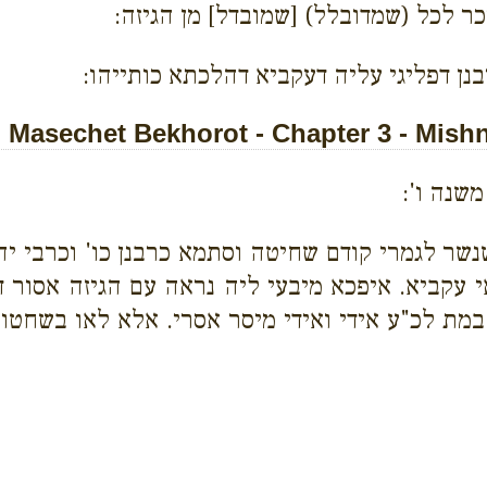
כר לכל (שמדובלל) [שמובדל] מן הגיזה:
ן דפליגי עליה דעקביא דהלכתא כותייהו:
Masechet Bekhorot - Chapter 3 - Mish
משנה ו':
שנשר לגמרי קודם שחיטה וסתמא כרבנן כו' וכרבי י
אי עקביא. איפכא מיבעי ליה נראה עם הגיזה אסור 
במת לכ"ע אידי ואידי מיסר אסרי. אלא לאו בשחטו ו