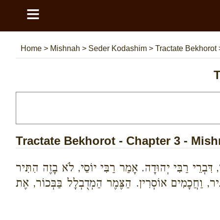
≡
Home
>
Mishnah
>
Seder Kodashim
>
Tractate Bekhorot
T
Tractate Bekhorot - Chapter 3 - Mis
, דִּבְרֵי רַבִּי יְהוּדָה. אָמַר רַבִּי יוֹסֵי, לֹא בָזֶה הִתִּיר
תִּיר, וַחֲכָמִים אוֹסְרִין. הַצֶּמֶר הַמְדֻבְלָל בַּבְּכוֹר, אֶת