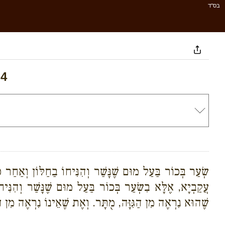
בס''ד
 4
שְׂעַר בְּכוֹר בַּעַל מוּם שֶׁנָּשַׁר וְהִנִּיחוֹ בַחַלּוֹן וְאַחַר
עֲקַבְיָא, אֶלָּא בִשְׂעַר בְּכוֹר בַּעַל מוּם שֶׁנָּשַׁר וְהִנִּי
שֶׁהוּא נִרְאֶה מִן הַגִּזָּה, מֻתָּר. וְאֶת שֶׁאֵינוֹ נִרְאֶה מִן הַ