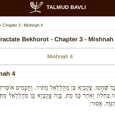
TALMUD BAVLI
>
Chapter 3 - Mishnah 4
ractate Bekhorot - Chapter 3 - Mishnah
hnah 4
 כָּךְ שְׁחָטוֹ, עֲקַבְיָא בֶּן מַהֲלַלְאֵל מַתִּיר, וַחֲכָמִים אוֹסְרִין
חוֹ בַּחַלּוֹן וְאַחַר כָּךְ מֵת, בָּזֶה עֲקַבְיָא בֶּן מַהֲלַלְאֵל מַ
גִּזָּה, אָסוּר: