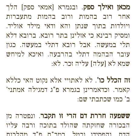
מכאן ואילך ספק
. ובגמרא [אמאי ספק] הלך
אחר רוב בהמות ורוב בהמות מתעברות
ויולדות בתוך שנתן והא ודאי מילד אוליד.
ומסיק רבינא כי אזלינן בתר רובא. ברובא דלא
תלי במעשה. אבל רובא דתלי במעשה. כגון
עובר הבהמה דתלי בהרבעה. ואיכא למיחש
שמא לא [עלה] עליה זכר. לא:
זה הכלל כו'
.
לא לאתויי אלא נקוט האי כללא
קאמר. וכדאמרינן בגמרא פ"ג דמגילה אמתני'
ב' כמו שכתבתי שם:
ששפעה חררת דם הרי זו תקבר
. ונפטרה מן
הבכורה שחזקתה שהולד בתוכה ורבה עליו
הדם. והפסידו ובטל. רמב"ם פ"ד מהלכות