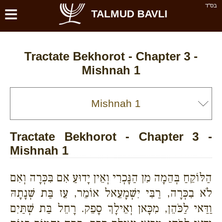
≡
בס''ד
TALMUD BAVLI
Tractate Bekhorot - Chapter 3 -
Mishnah 1
Tractate Bekhorot - Chapter 3 -
Mishnah 1
הַלּוֹקֵחַ בְּהֵמָה מִן הַנָּכְרִי וְאֵין יָדוּעַ אִם בִּכְּרָה וְאִם
לֹא בִכְּרָה, רַבִּי יִשְׁמָעֵאל אוֹמֵר, עֵז בַּת שְׁנָתָהּ
וַדַּאי לַכֹּהֵן, מִכָּאן וְאֵילָךְ סָפֵק. רָחֵל בַּת שְׁתַּיִם