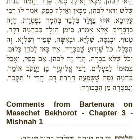
וַדַּאי לַכֹּהֵן, מִכָּאן וְאֵילָךְ סָפֵק. פָּרָה וַחֲמוֹר בְּנוֹת
שָׁלשׁ וַדַּאי לַכֹּהֵן, מִכָּאן וְאֵילָךְ סָפֵק. אָמַר לוֹ רַבִּי
עֲקִיבָא, אִלּוּ בַּוָּלָד בִּלְבַד בְּהֵמָה נִפְטֶרֶת, הָיָה
כִדְבָרֶיךָ, אֶלָּא אָמְרוּ, סִימַן הַוָּלָד בִּבְהֵמָה דַקָּה,
טִנוּף. וּבְגַסָּה, שִׁלְיָא. וּבְאִשָּׁה, שְׁפִיר וְשִׁלְיָא. זֶה
הַכְּלָל, כֹּל שֶׁיָדוּעַ שֶׁבִּכְּרָה, אֵין כָּאן לַכֹּהֵן כְּלוּם.
וְכֹל שֶׁלֹּא בִכְּרָה, הֲרֵי זֶה לַכֹּהֵן. אִם סָפֵק, יֵאָכֵל
בְּמוּמוֹ לַבְּעָלִים. רַבִּי אֱלִיעֶזֶר בֶּן יַעֲקֹב אוֹמֵר,
בְּהֵמָה גַסָּה שֶׁשָּׁפְעָה חֲרָרַת דָּם, הֲרֵי זוֹ תִקָּבֵר,
וְנִפְטְרָה מִן הַבְּכוֹרָה:
Comments from Bartenura on
Masechet Bekhorot - Chapter 3 -
Mishnah 1
הלוקח.
עז בת שנתה. שילדה בתוך שנתה: