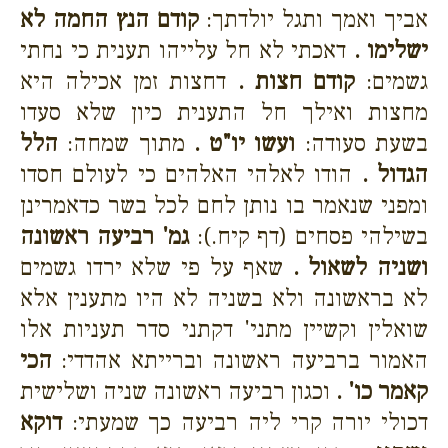
אביך ואמך ותגל יולדתך:
קודם הנץ החמה לא
ישלימו .
דאכתי לא חל עלייהו תענית כי נחתי
גשמים:
קודם חצות .
דחצות זמן אכילה היא
מחצות ואילך חל התענית כיון שלא סעדו
בשעת סעודה:
ועשו יו"ט .
מתוך שמחה:
הלל
הגדול .
הודו לאלהי האלהים כי לעולם חסדו
ומפני שנאמר בו נותן לחם לכל בשר כדאמרינן
בשילהי פסחים (דף קיח.):
גמ' רביעה ראשונה
ושניה לשאול .
שאף על פי שלא ירדו גשמים
לא בראשונה ולא בשניה לא היו מתענין אלא
שואלין וקשיין מתני' דקתני סדר תעניות אלו
האמור ברביעה ראשונה וברייתא אהדדי:
הכי
קאמר כו' .
וכגון רביעה ראשונה שניה ושלישית
דכולי יורה קרי ליה רביעה כך שמעתי:
דוקא