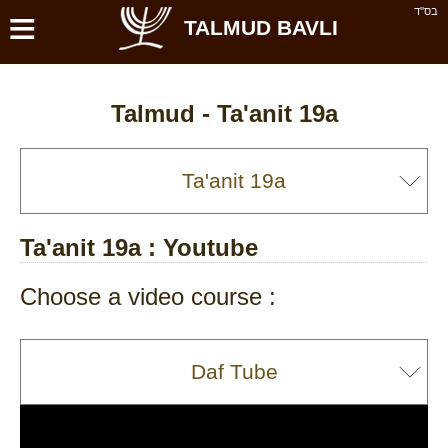
≡
בס''ד
TALMUD BAVLI
Talmud -
Ta'anit 19a
Ta'anit 19a
: Youtube
Choose a video course :