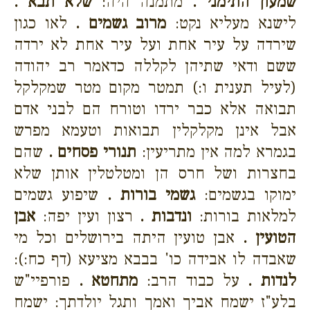
שמעון התימני .
מתמנה היה:
שלא תבא .
לישנא מעליא נקט:
מרוב גשמים .
לאו כגון
שירדה על עיר אחת ועל עיר אחת לא ירדה
ששם ודאי שתיהן לקללה כדאמר רב יהודה
(לעיל תענית ו:) תמטר מקום מטר שמקלקל
תבואה אלא כבר ירדו וטורח הם לבני אדם
אבל אינן מקלקלין תבואות וטעמא מפרש
בגמרא למה אין מתריעין:
תנורי פסחים .
שהם
בחצרות ושל חרס הן ומטלטלין אותן שלא
ימוקו בגשמים:
גשמי בורות .
שיפוע גשמים
למלאות בורות:
ונדבות .
רצון ועין יפה:
אבן
הטועין .
אבן טועין היתה בירושלים וכל מי
שאבדה לו אבידה כו' בבבא מציעא (דף כח:):
לנדות .
על כבוד הרב:
מתחטא .
פורפיי"ש
בלע"ז ישמח אביך ואמך ותגל יולדתך: ישמח