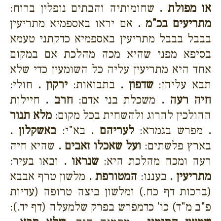
או מפולת .
שחומותיה והבתים נופלין ברוח:
מתריעים בכ"מ .
אם יראו באספמיא מתריעין
בבבל בבבל מתריעין באספמיא כדקתני טעמא
בסיפא מפני שהיא מכה מהלכת אם במקום
אחד היא מתריעין עליה כל השומעין כדי שלא
תבא עליהן:
שדפון .
בתבואות:
ירקון .
חולי:
חיה רעה .
משכלת בני אדם:
חרב .
חיילות
ההולכין להרוג ולהשחית בכל מקום:
מלא תנור
.
מפרש בגמרא:
לעריהם .
בא"י:
באשקלון .
בארץ פלשתים:
ועל שאכלו זאבים .
שהיא חיה
רעה ומכה מהלכת היא:
שנראו .
ובאו בעיר:
מתריעין .
בעננו:
המטורפת .
מלשון טרף אבבא
(ברכות דף כח.) ומלשון ביצה טרופה (עדיות
פ"ב מ"ד) כו' כדמפרש בפרק שלמעלה (דף יד.):