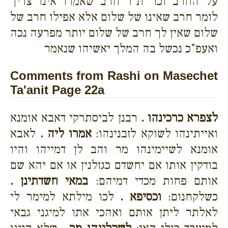
על החרב וכו' ת"ר חרב שאמרו אינו צריך
לומר חרב שאינו של שלום אלא אפילו חרב של
שלום שאין לך חרב של שלום יותר מפרעה נכה
ואעפ"כ נכשל בה המלך יאשיהו שנאמר
Comments from Rashi on Masechet
Ta'anit Page 22a
לצפרא כרכינהו .
רבנן לביסתרקי דאבא אומנא
ואייתינהו לשוקא לזבנינהו:
אמרו ליה .
לאבא
אומנא לשיימינהו מר והב לן דמייהו והיו
בודקין אותו אם יחשדם כגזלנין או אם יהא שם
אותם פחות מכדי דמיהם:
במאי חשדתינן .
כשלקחנום:
וכסיפא .
לכו מילתא למימר לי
לאלתר ליתן אותם ואהכי אתו למיגני גבאי