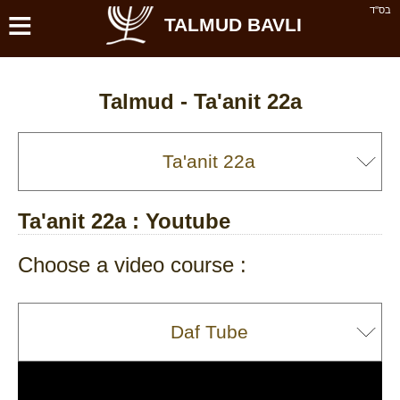
≡
בס''ד
TALMUD BAVLI
Talmud -
Ta'anit 22a
Ta'anit 22a
: Youtube
Choose a video course :