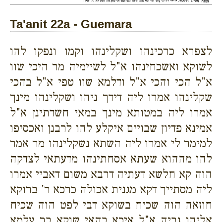
Ta'anit 22a - Guemara
לצפרא כרכינהו ושקלינהו וקמו ונפקו להו
לשוקא ואשכחינהו א"ל לשיימיה מר היכי שוו
א"ל הכי והכי א"ל ודלמא שוו טפי א"ל בהכי
שקלינהו אמרו ליה דידך ניהו ושקלינהו מינך
אמרו ליה במטותא מינך במאי חשדתינן א"ל
אמינא פדיון שבויים איקלע להו לרבנן ואכסיפו
למימר לי אמרו ליה השתא נשקלינהו מר אמר
להו מההוא שעתא אסחתינהו מדעתאי לצדקה
הוה קא חלשא דעתיה דרבא משום דאביי אמרו
ליה מסתייך דקא מגנית אכולה כרכא ר' ברוקא
חוזאה הוה שכיח בשוקא דבי לפט הוה שכיח
אליהו גביה א"ל איכא בהאי שוקא בר עלמא