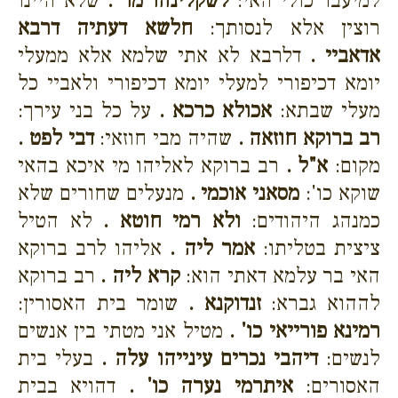
למיעבד כולי האי:
לשקלינהו מר .
שלא היינו
רוצין אלא לנסותך:
חלשא דעתיה דרבא
אדאביי .
דלרבא לא אתי שלמא אלא ממעלי
יומא דכיפורי למעלי יומא דכיפורי ולאביי כל
מעלי שבתא:
אכולא כרכא .
על כל בני עירך:
רב ברוקא חוזאה .
שהיה מבי חוזאי:
דבי לפט .
מקום:
א"ל .
רב ברוקא לאליהו מי איכא בהאי
שוקא כו':
מסאני אוכמי .
מנעלים שחורים שלא
כמנהג היהודים:
ולא רמי חוטא .
לא הטיל
ציצית בטליתו:
אמר ליה .
אליהו לרב ברוקא
האי בר עלמא דאתי הוא:
קרא ליה .
רב ברוקא
לההוא גברא:
זנדוקנא .
שומר בית האסורין:
רמינא פורייאי כו' .
מטיל אני מטתי בין אנשים
לנשים:
דיהבי נכרים עינייהו עלה .
בעלי בית
האסורים:
איתרמי נערה כו' .
דהויא בבית