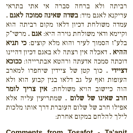
רביתה ולא ברחה סברה אי אתי בתראי
עריקנא לאגם מיד:
בשדה שאינה סמוכה לאגם .
עמדה משולחת דכיון דלאו מקום רביתה הוא
וקיימא ודאי משולחת גזירה היא:
אגם .
מרשי"ק
בלע"ז הסמוך לעיר והוא מלא קוצים:
כי תניא
ההיא .
דאכלה אין רצתה לא באגם דכיון דהיינו
דוכתה סמכה אדעתה ורהטא אבתרייהו:
ככוכא
דציידי .
כוך קטן של ציידין שיחפרו למארב
העופות ואף על גב דלאו בנין קבוע הוא ולא
הוה כיישוב הויא משולחת:
אין צריך לומר
חרב שאינו של שלום .
שמתריעין עליה אלא
אפילו חרב של שלום העוברת דרך אותו מלכות
לילך להלחם במקום אחרת:
Comments from Tosafot - Ta'anit