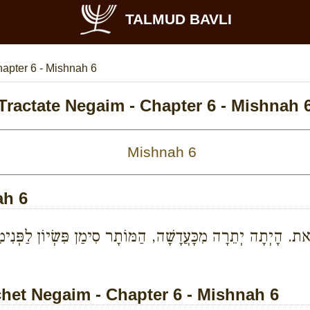
TALMUD BAVLI
apter 6 - Mishnah 6
Tractate Negaim - Chapter 6 - Mishnah 
ah 6
ֵאת. הָיְתָה יְתֵרָה מִכָּעֲדָשָׁה, הַמּוֹתָר סִימַן פִּשְׂיוֹן לַפְּנ
et Negaim - Chapter 6 - Mishnah 6