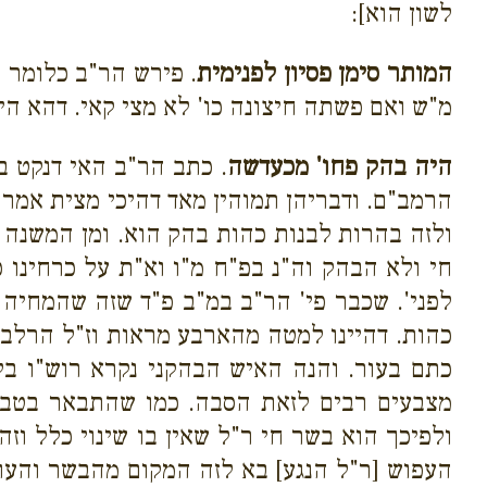
לשון הוא]:
המותר סימן פסיון לפנימית
. פירש הר"ב כלומר 
מ"ש ואם פשתה חיצונה כו' לא מצי קאי. דהא הי
היה בהק פחו' מכעדשה
. כתב הר"ב האי דנקט 
הרמב"ם. ודבריהן תמוהין מאד דהיכי מצית אמרת 
ולזה בהרות לבנות כהות בהק הוא. ומן המשנה ד
חי ולא הבהק וה"נ בפ"ח מ"ו וא"ת על כרחינו כ
לפני'. שכבר פי' הר"ב במ"ב פ"ד שזה שהמחיה 
כהות. דהיינו למטה מהארבע מראות וז"ל הרלב"
כתם בעור. והנה האיש הבהקני נקרא רוש"ו בל
מצבעים רבים לזאת הסבה. כמו שהתבאר בטבע
ולפיכך הוא בשר חי ר"ל שאין בו שינוי כלל ו
העפוש [ר"ל הנגע] בא לזה המקום מהבשר והעור