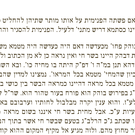
אם פשתה הפנימית על אותו מותר שתיהן להחליט כו
ינו כסתמא דריש מתני' דלעיל. הפנימית להסגיר והח
בוהק פחו' מכעדשה דאם היה כעדשה היה מטמא משו
דבהק היינו בשר חי ואין נראה כן לא מן הכתוב ול
הא תנן במ"ה ו' דפ"ק היתה בו מחיה כו'. ובא השח
יון שהמחי' מטמא בכל המראו'. נמצינו למדין שהב
מטמא בכל מראה דהיינו כמראה הבשר בין כושי בין
ג בפירוש בוהק הוא פורח בעור טהור הוא. שר"ל 
ע"ז. והוא ענין יקרה מבלבול לחותיו וערבובם בא
יות ע"כ. אבל מחית בשר חי איננו בשום מראה 
זהו שכתב ג"כ הרלב"ג בטעם שבשר חי אשר בתוך הנג
 מחוץ מהם. ולזה מגיע אל מקיף המקום ההוא קודם 