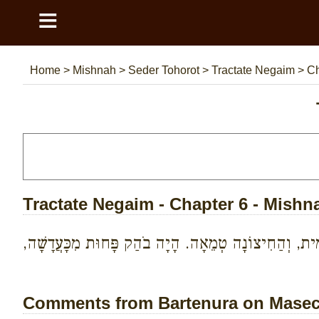
≡
Home
>
Mishnah
>
Seder Tohorot
>
Tractate Negaim
>
Ch
Tractate Negaim - Chapter 6 - Mishn
ִימִית, וְהַחִיצוֹנָה טְמֵאָה. הָיָה בֹהַק פָּחוּת מִכָּעֲדָשָׁה,
Comments from Bartenura on Masech