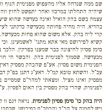
שם ממה שנדחה אליו מהעפוש מפנימית הגוף וזה
שיהיה התחלתו במרכזו ואחר יתפשט לחוץ וזה 
עצמה בשם בהק הואיל ואינה כעדשה שהוא שיע
בהדיא. היה מחיה פחותה מכעדשה כדקתני לעיל 
קרי ליה בהק. אלא משום שהוא פחות מכעדשה. 
קשיא לפירושם מאי אתא מתני' לאשמעינן. וכי 
סימן פסיון לחיצונה כבר שמענו בפרקין. הלכך
מכעדשה. שסמוך לפנימית בהק. והבשר חי חוץ
הפנימית משום פסיון. אע"פ שהבהק מפסיק דאין ב
עכ"ל. והשתא טובא קמ"ל. דאע"ג דתנן בפ"ק דב
מפסיק ואינו מציל. ומצאתי למהר"ם שמסיים 
לפנימית. שהרי בהק מפסיק בין האום לפסיון. ע"כ
היה בהק כו' סימן פסיון לפנימית
. נראה דגם זו 
ויש לתמוה על הר"ב והרמב"ם בפירושו. שכתבו א