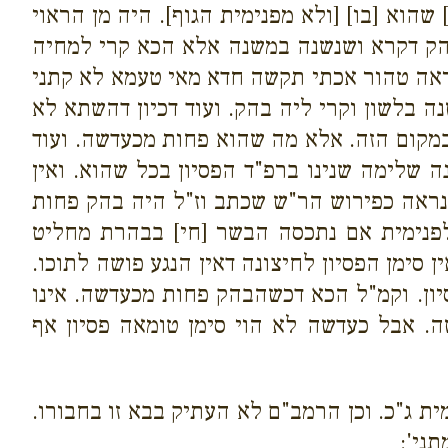
וא [בו] [ולא מפנימית הגוף]. היה מן הראוי
בהק דקרא ושנשנה במשנה אלא הכא קרי למחיה
ראה טהור אכתי תקשה חדא מאי טעמא לא קתני
 בלשון וקרי ליה בהק. ועוד דכיון דהשתא לא
מקום הזה. אלא מה שהוא פחות מכעדשה. ועוד
 שלימה שנינו ברפ"ד הפסיון בכל שהוא. ואין
 נראה כפירוש הר"ש שכתב וז"ל היה בהק פחות
לפנימית אם נתכסה הבשר [חי] בבהרת מחליט
 סימן הפסיון לחיצונה דאין הנגע פושה לתוכו.
יון. וקמ"ל הכא דכשהבהק פחות מכעדשה. אינו
. אבל כעדשה לא הוי סימן טומאה פסיון אף
מית ג"כ. וכן הרמב"ם לא העתיק בבא זו בחבורו.
ני':