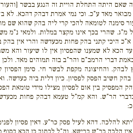
 שאם היתה התחלת הויית זה הנגע בבשר [והעור] שה
מבואר מאד ע"כ. וכי נמי אמרת דבהק דהכא. לא 
ור סימנה לטומאה להכי קרי ליה בהק שהוא שם מ
מ"ג. שהרי בכך אינו מקצר במלות. ולמאי נ"מ משנה
א"כ היכי קתני בהק פחות מכעדשה והרי אין בהק ב
עד הכא לא שמענו שהפסיון אין לו שיעור והא משנה
 באמת דברי הרמב"ם והר"ב בזה תמוהים מאד. ולכן
 לבהק. והחיצונה מקפת לבשר חי. סימן הפסיון 
הק חשיב הפסק לפסיון. כיון דלית ביה כעדשה. ואין
הק המפסיק בין אום לפסיון מצילו מידי טומאת הפס
בדברי הר"ש. והא קמ"ל טעמא דבהק פחות מכעדשה
:
ליתא להלכה. דהא לעיל פסק כר"ע. דאין פסיון לפני
ין הלכה כר"ש ברישא. וה"ל לכתוב כן הכא בסוף מת