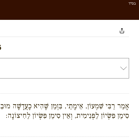
בס''ד
6
אָמַר רַבִּי שִׁמְעוֹן, אֵימָתַי, בִּזְמַן שֶׁהִיא כָעֲדָשָׁה מוּב
סִימַן פִּשְׂיוֹן לַפְּנִימִית, וְאֵין סִימַן פִּשְׂיוֹן לַחִיצוֹנָה: