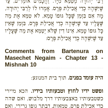
רַבִּי יְהוּדָה מְטַמֵּא מִיָּד. וַחֲכָמִים אוֹמְרִים, עַד
שֶׁיִּשְׁהֶה כְדֵי אֲכִילַת פְּרָס. אָמְרוּ לוֹ לְרַבִּי יְהוּדָה,
מָה אִם בִּזְמַן שֶׁכָּל גּוּפוֹ טָמֵא, לֹא טִמֵּא אֶת מַה
שֶּׁעָלָיו עַד שֶׁיִּשְׁהֶה כְדֵי אֲכִילַת פְּרָס, בִּזְמַן שֶׁאֵין
כָּל גּוּפוֹ טָמֵא, אֵינוֹ דִין שֶׁלֹּא יְטַמֵּא אֶת מַה שֶּׁעָלָיו
עַד שֶׁיִּשְׁהֶה כְדֵי אֲכִילַת פְּרָס:
Comments from Bartenura on
Masechet Negaim - Chapter 13 -
Mishnah 10
היה עומד בפנים.
תוך בית המנוגע:
ופשט ידיו לחוץ וטבעותיו בידיו.
הכא מיירי
כשטבעותיו באצבעותיו דרך מלבוש, ואם שהה
כדי אכילת פרס, טמאות, דבתר גופו גרירי. ואם