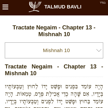
≡
בס''ד
TALMUD BAVLI
Tractate Negaim - Chapter 13 -
Mishnah 10
Tractate Negaim - Chapter 13 -
Mishnah 10
הָיָה עוֹמֵד בִּפְנִים וּפָשַׁט יָדוֹ לַחוּץ וְטַבְּעוֹתָיו
בְּיָדָיו, אִם שָׁהָה כְדֵי אֲכִילַת פְּרָס, טְמֵאוֹת. הָיָה
עוֹמֵד בַּחוּץ וּפָשַׁט יָדוֹ לִפְנִים וְטַבְּעוֹתָיו בְּיָדָיו,