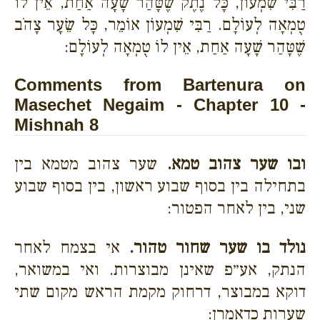
רַבִּי שִׁמְעוֹן, כָּל נֶתֶק שֶׁטָּהַר שָׁעָה אַחַת, אֵין לוֹ
טֻמְאָה לְעוֹלָם. רַבִּי שִׁמְעוֹן אוֹמֵר, כָּל שֵׂעָר צָהֹב
שֶׁטָּהַר שָׁעָה אַחַת, אֵין לוֹ טֻמְאָה לְעוֹלָם:
Comments from Bartenura on
Masechet Negaim - Chapter 10 -
Mishnah 8
ובו שער צהוב טמא.
שער צהוב מטמא בין
בתחילה בין בסוף שבוע ראשון, בין בסוף שבוע
שני, בין לאחר הפטור:
נולד בו שער שחור טהור.
אי בצמח לאחר
הנתק, אע״פ שאינן מבוצרות. ואי במשואר,
דוקא במבוצר, דרחוק מקמת הראש מקום שתי
שערות כדאמרן: