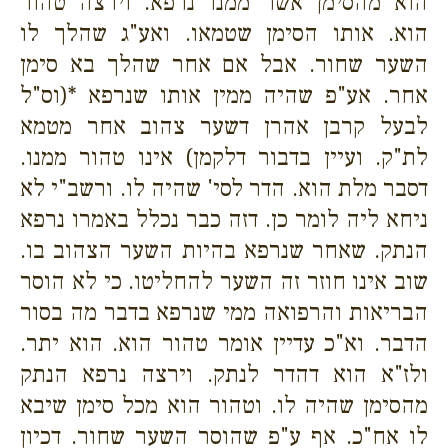
הוא מהסימן אשר ממנו נרפא. וירצה טהור
הוא. אותו הסימן שטמאו. ואע"ג שהלך לו
השער שחור. אבל אם אחר שהלך בא סימן
אחר. אע"פ שהיה ממין אותו שנרפא *(וס"ל
לבעל קרבן אהרן דשער צהוב אחר מטמא
לת"ק. ועיין בדבור דלקמן) אינו טהור ממנו.
דסבר מלת הוא. הדר לסי' שהיה לו. ורשב"י לא
ניחא ליה לומר כן. דזה כבר נכלל באמרו נרפא
הנתק. שאחר שנרפא בהיות השער הצהוב בו.
שוב אינו חוזר זה השער להחליטו. כי לא הוסר
הבריאות והרפואה ממי שנרפא בדבר מה בסור
הדבר. וא"כ עדיין אומר טהור הוא. הוא יתר.
ולז"א הוא דהדר לנתק. וירצה נרפא הנתק
מהסימן שהיה לו. וטהור הוא מכל סימן שיבא
לו אח"כ. אף ע"פ שהוסר השער שחור. דכיון