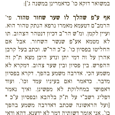
במשואר דוקא כו' כדאמרינן במשנה ג']:
אף ע"פ שהלך לו שער שחור טהור
. פי'
הרמב"ם דטעמא מאמרו נרפא הנתק טהור הוא.
ועיין לקמן. ומ"ש הר"ב דכיון דנטהר הצהוב. תו
לא מטמא אע"פ שנשר השחור. אבל אם
החליטו בפסיון כו'. כ"כ הר"ש. וכתב בעל קרבן
אהרן על זה דמי יתן ונדע היכן מצא ת"ק זה
ההפרש. בין פסיון ובין שער צהוב. דמקרא לא
משמע הכי. אדרבה משמע בהפך. דקרא בפסיון
מדבר. כדאמר ואם בעיניו עמד וכו'. ועוד
דאפושי במחלוקת לא מפשינן. ואיך נאמר
דפליג רשב"י על ת"ק בלהבא ובפסיון ע"כ *
[ועל הראשונה שכתב דאדרבה משמע בהפך
כו'. אני אומר דשותיה דמר לא ידענא. דהא ודאי