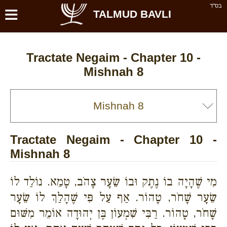
≡
בס''ד
TALMUD BAVLI
Tractate Negaim - Chapter 10 -
Mishnah 8
Tractate Negaim - Chapter 10 -
Mishnah 8
מִי שֶׁהָיָה בוֹ נֶתֶק וּבוֹ שֵׂעָר צָהֹב, טָמֵא. נוֹלַד לוֹ
שֵׂעָר שָׁחֹר, טָהוֹר. אַף עַל פִּי שֶׁהָלַךְ לוֹ שֵׂעָר
שָׁחֹר, טָהוֹר. רַבִּי שִׁמְעוֹן בֶּן יְהוּדָה אוֹמֵר מִשּׁוּם