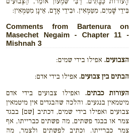
הָעוֹרוֹת כַּבָּתִּים. רַבִּי שִׁמְעוֹן אוֹמֵר, הַצְּבוּעִים
בִּידֵי שָׁמַיִם, מִטַּמְּאִין. וּבִידֵי אָדָם, אֵינָן מִטַּמְּאִין:
Comments from Bartenura on
Masechet Negaim - Chapter 11 -
Mishnah 3
הצבועים.
אפילו בידי שמים:
הבתים בין צבועים.
אפילו בידי אדם:
העורות כבתים.
ואפילו צבועים בידי אדם
מיטמאין בנגעים. והלכה שהבגדים אין מיטמאין
צבועים ואפילו בידי שמים, דכתיב [שם] בבגד
צמר או בבגד פשתים, מה פשתים כברייתו, אף
צמר כברייתו. וכתיב לפשתים ולצמר, מה