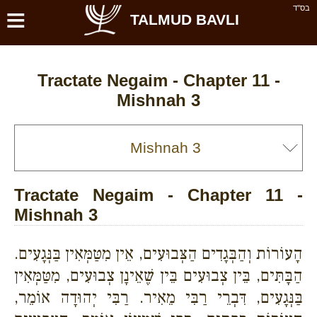
≡
בס''ד
TALMUD BAVLI
Tractate Negaim - Chapter 11 -
Mishnah 3
Tractate Negaim - Chapter 11 -
Mishnah 3
הָעוֹרוֹת וְהַבְּגָדִים הַצְּבוּעִים, אֵין מִטַּמְּאִין בַּנְּגָעִים.
הַבָּתִּים, בֵּין צְבוּעִים בֵּין שֶׁאֵינָן צְבוּעִים, מִטַּמְּאִין
בַּנְּגָעִים, דִּבְרֵי רַבִּי מֵאִיר. רַבִּי יְהוּדָה אוֹמֵר,