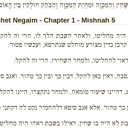
ַשְּׁחִין וְהַמִּכְוָה וּמִחְיַת הַמִּכְוָה וְהַבֹּהַק חוֹלְקִין בֵּין הָאוֹ
et Negaim - Chapter 1 - Mishnah 5
היה מחליטו, ולאחר השבת הלך לו, הרי זה להקל
רבן כדין מצורע מוחלט שנתרפא, ועכשיו פטור:
אוי להחליטו, ולמחר השחירו, הרי זה להקל:
סבה, דאין כאן להקל, דבין כך ובין כך טהור. ואגב 
 דהיינו שיעור טומאה, ולמחר נתקצרו, היינו להקל:
ן כך טהור. אלא אגב סיפא דלהחמיר נקט לה דקתני ו
ת לא היה בו שחין, דאילו בשבת ראהו היה מחליט