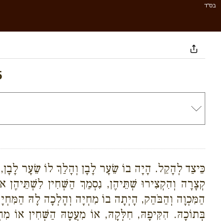
בס''ד
5
כֵּיצַד לְהָקֵל. הָיָה בוֹ שֵׂעָר לָבָן וְהָלַךְ לוֹ שֵׂעָר לָבָן,
קְצָרָה וְהִקְצִירוּ שְׁתֵּיהֶן, נִסְמַךְ הַשְּׁחִין לִשְׁתֵּיהֶן 
הַמִּכְוָה וְהַבֹּהַק, הָיְתָה בוֹ מִחְיָה וְהָלְכָה לָהּ הַמִּחְיָה, 
בְּתוֹכָהּ. הִקִּיפָהּ, חִלְּקָהּ, אוֹ מִעֲטָהּ הַשְּׁחִין אוֹ מִח