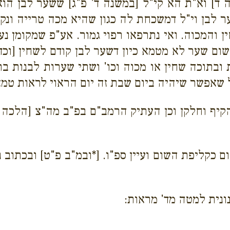
ד] וא"ת הא קי"ל [במשנה ד' פ"ג] ששער לבן הוא
 לבן וי"ל דמשכחת לה כגון שהיא מכה טרייה ונקרא
 והמכוה. ואי נתרפאו רפוי גמור. אע"פ שמקומן נע
שום שער לא מטמא כיון דשער לבן קודם לשחין [וכדת
תוכה שחין או מכוה וכו' ושתי שערות לבנות בתוך 
שאפשר שיהיה ביום שבת זה יום הראוי לראות טמא. 
והקיף וחלקן וכן העתיק הרמב"ם בפ"ב מה"צ [הלכה
ום כקליפת השום ועיין ספ"ו. [*ובמ"ב פ"ט] ובכתו
ונית למטה מד' מראות: