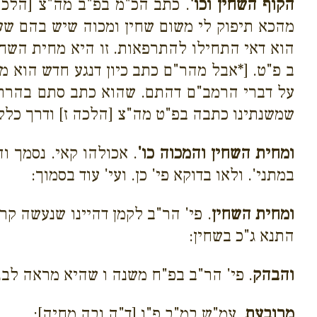
הקוף השחין וכו'
. כתב הכ"מ בפ"ב מה"צ [הלכה 
מהכא תיפוק לי משום שחין ומכוה שיש בהם שער
הוא דאי התחילו להתרפאות. זו היא מחית השחין
ב פ"ט. [*אבל מהר"ם כתב כיון דנגע חדש הוא מ
על דברי הרמב"ם דהתם. שהוא כתב סתם בהרת וב
שמשנתינו כתבה בפ"ט מה"צ [הלכה ז] ודרך כלל 
ומחית השחין והמכוה כו'
. אכולהו קאי. נסמך 
במתני'. ולאו בדוקא פי' כן. ועי' עוד בסמוך:
ומחית השחין
. פי' הר"ב לקמן דהיינו שנעשה קר
התנא ג"כ בשחין:
והבהק
. פי' הר"ב בפ"ח משנה ו שהיא מראה לבנ
מרובעת
. עמ"ש במ"ב פ"ו [ד"ה ובה מחיה]: