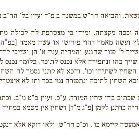
ת. והביאה הר"ש במשנה ב פ"ד ועיין בל' הר"ב פ"ו
ה וכסה מקצתה. ומיהו כי מצטרפת לה לכולה מח
חלץ ועשה מאמר דהוי פירושו או עשה מאמר [בפ"ה 
יך ל' פזור שהנגע והמחיה ענין א' הן ושייכי להד
ייך בהו ונתפזרה אלא נכנס לתוכה. כלומר נכנס לת
שחין לשתיהן וכו'. והכא לא קתני נסמך לה השחין 
ובא השחין לתוכה ונתפזרה נמי בכך ותו לא איצטריך
שכתוב בהן שחין המורד. ע"כ. ועיין פ"ט מ"ב. וכת
כדתנן לקמן [פ"ג מ"ד] דשחין אין מטמא במחיה אל
מעטה קיימא כו'. וכ"כ הר"ש. ולאו דוקא אלא דנקטי