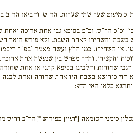
בת"כ מיעוט שער שתי שערות. הר"ש. והביאו הר"ב ב
ו' וכ"כ הר"ש. וכ"פ בסיפא גבי אחת ארוכה ואחת ק
ירש בשבת והשחירו לאחר השבת. ולא פירש היאך הש
ו. או השחירו. כמו חלץ ועשה מאמר [בפ"ה דיבמות
וכות והקצירו. והדר מפרש בין שנעשה אחת ארוכה.
דגבי שחורות והלבינו בסיפא קתני או אחת שחורה ו
א הוי פירושא בשבת היו אחת שחורה ואחת לבנה כו
יתרצא בלאו האי תדע:
לין סימני הטומאה [*ועיין בפירוש *)הר"ב דריש מתנ