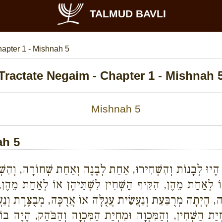
TALMUD BAVLI
apter 1 - Mishnah 5
Tractate Negaim - Chapter 1 - Mishnah 
ah 5
 הָיוּ לְבָנוֹת וְהִשְׁחִירוּ, אַחַת לְבָנָה וְאַחַת שְׁחוֹרָה, וְהִשְׁ
אוֹ לְאַחַת מֵהֶן, הִקִּיף הַשְּׁחִין לִשְׁתֵּיהֶן אוֹ לְאַחַת מֵהֶן, או
הָיְתָה מְרֻבַּעַת וְנַעֲשֵׂית עֲגֻלָּה אוֹ אֲרֻכָּה, מְבֻצֶּרֶת וְנַעֲשֵׂ
ְיַת הַשְּׁחִין, וְהַמִּכְוָה וּמִחְיַת הַמִּכְוָה וְהַבֹּהַק, הָיָה ב