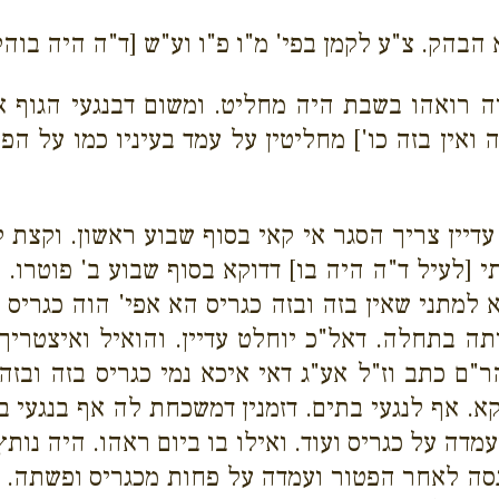
הבהק. צ"ע לקמן בפי' מ"ו פ"ו וע"ש [ד"ה היה בוהק
יה רואהו בשבת היה מחליט. ומשום דבנגעי הגוף אי
 ואין בזה כו'] מחליטין על עמד בעיניו כמו על הפסי
ס עדיין צריך הסגר אי קאי בסוף שבוע ראשון. וקצת 
[לעיל ד"ה היה בו] דדוקא בסוף שבוע ב' פוטרו. ו
 למתני שאין בזה ובזה כגריס הא אפי' הוה כגריס 
 בתחלה. דאל"כ יוחלט עדיין. והואיל ואיצטריך ל
"ם כתב וז"ל אע"ג דאי איכא נמי כגריס בזה ובזה
קא. אף לנגעי בתים. דזמנין דמשכחת לה אף בנגעי 
מדה על כגריס ועוד. ואילו בו ביום ראהו. היה נות
נסה לאחר הפטור ועמדה על פחות מכגריס ופשתה. 