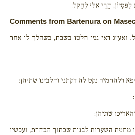
ם לַפִּסְיוֹן, הֲרֵי אֵלּוּ לְהָקֵל:
Comments from Bartenura on Masech
. ואע״ג דאי נמי חלטו בשבת, כשהלך לו אחר
סיפא דלהחמיר נקט לה דקתני והלבינו שתיהן:
האריכו שתיהן:
ו מחמת השערות לבנות שבתוך הבהרת, ועכשיו