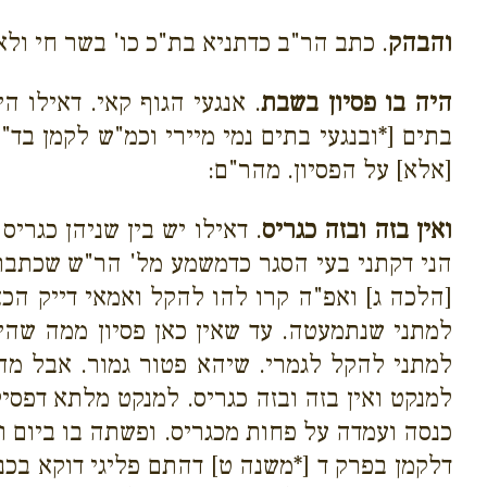
והבהק
. כתב הר"ב כדתניא בת"כ כו' בשר חי ולא 
היה בו פסיון בשבת
. אנגעי הגוף קאי. דאילו ה
בתים [*ובנגעי בתים נמי מיירי וכמ"ש לקמן בד"ה
[אלא] על הפסיון. מהר"ם:
ואין בזה ובזה כגריס
. דאילו יש בין שניהן כגרי
הני דקתני בעי הסגר כדמשמע מל' הר"ש שכתבתי 
[הלכה ג] ואפ"ה קרו להו להקל ואמאי דייק הכא
למתני שנתמעטה. עד שאין כאן פסיון ממה שהיתה
למתני להקל לגמרי. שיהא פטור גמור. אבל מהר
למנקט ואין בזה ובזה כגריס. למנקט מלתא דפסי
כנסה ועמדה על פחות מכגריס. ופשתה בו ביום וע
דלקמן בפרק ד [*משנה ט] דהתם פליגי דוקא בכ