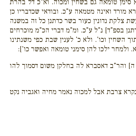
 סימן טומאה גם בשחין ומכוה. וא"כ דל בהרת
 מורד ואינה מטמאה ע"כ. ובודאי שכדבריו כן
שת צלקת נדונין כעור בשר כדתנן כל זה במשנה
נן בספ"ד] נ"ל ע"כ. ומ"מ דברי הכ"מ מוכרחים
השחין וכו'. ולא כ' לענין שבת כפי משנתינו
ולמחר ילכו להן סימני טומאה ואפשר כו']:
 ה] והר"ב דאסברא לה בחלקן משום דסמוך להו
ב נקרא צרבת אבל למכוה נאמר מחיה ואגביה נקט