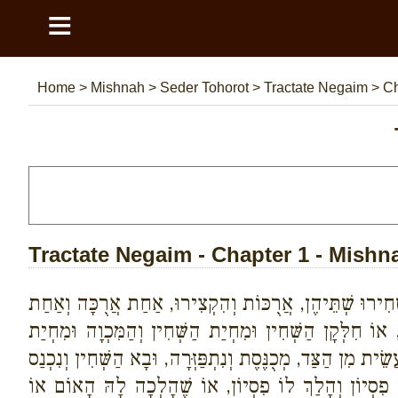
≡
Home
>
Mishnah
>
Seder Tohorot
>
Tractate Negaim
>
Ch
Tractate Negaim - Chapter 1 - Mishn
חִירוּ שְׁתֵּיהֶן, אֲרֻכּוֹת וְהִקְצִירוּ, אַחַת אֲרֻכָּה וְאַחַת
ֹ חִלְּקָן הַשְּׁחִין וּמִחְיַת הַשְּׁחִין וְהַמִּכְוָה וּמִחְיַת
ית מִן הַצַּד, מְכֻנֶּסֶת וְנִתְפַּזְּרָה, וּבָא הַשְּׁחִין וְנִכְנַס
וֹ פִסְיוֹן וְהָלַךְ לוֹ פִסְיוֹן, אוֹ שֶׁהָלְכָה לָהּ הָאוֹם אוֹ