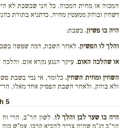
המכוה או מחית המכוה. כל הני שבשבת לא הי
דשחין ובוהק ממעטין מחיה, כדתניא בתורת כהני
היה בו פשיון.
בשבת:
והלך לו הפשיון.
לאחר השבת, דמה שפשה בשבת 
או שהלכה האום.
עיקר הנגע נקרא אום. והלכה ה
השחין ומחית השחין.
כלומר, אי נמי בשבת פשה
ולא בוהק, ולאחר השבת הפסיק אחד מאלו, הרי 
h 5
היה בו שער לבן והלך לו
. לשון הר"ב. הרי זה 
הר"ב דנ"מ שהיה צריך להביא קרבן. עמ"ש בזה ב