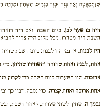
שֶׁנִּתְמַעֲטָה וְאֵין בָּזֶה וּבָזֶה כַגְּרִיס, הַשְּׁחִין וּמִחְיַת ה
היה בו שער לבן.
ביום השבת. ואם היה רואהו 
השבת היה מטהרו, מכל מקום היה צריך להביא ק
היו לבנות.
אי נמי היו לבנות ביום השבת שהיה ר
אחת, לבנה ואחת שחורה והשחירו שתיהן.
כדי נ
ארוכות.
היו השערות ביום השבת כדי לקרוץ בזוג,
אחת ארוכה ואחת קצרה.
כדי נסבה, דבין כך ובי
נסמך ה.
שחין. לשתי שערות, לאחר השבת, ובשב