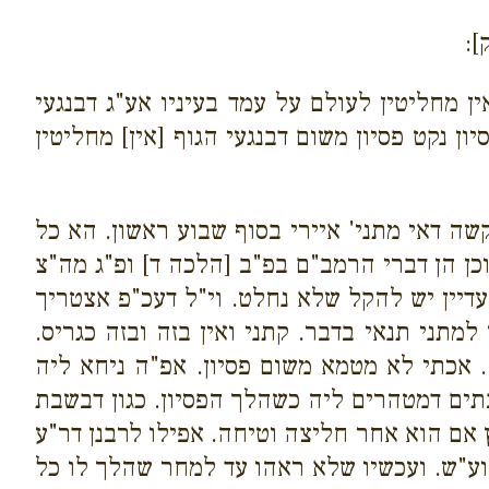
]:
ן מחליטין לעולם על עמד בעיניו אע"ג דבנגעי
ון נקט פסיון משום דבנגעי הגוף [אין] מחליטין
קשה דאי מתני' איירי בסוף שבוע ראשון. הא כל
כן הן דברי הרמב"ם בפ"ב [הלכה ד] ופ"ג מה"צ
עדיין יש להקל שלא נחלט. וי"ל דעכ"פ אצטריך
מתני תנאי בדבר. קתני ואין בזה ובזה כגריס.
. אכתי לא מטמא משום פסיון. אפ"ה ניחא ליה
בתים דמטהרים ליה כשהלך הפסיון. כגון דבשבת
ץ אם הוא אחר חליצה וטיחה. אפילו לרבנן דר"ע
וע"ש. ועכשיו שלא ראהו עד למחר שהלך לו כל