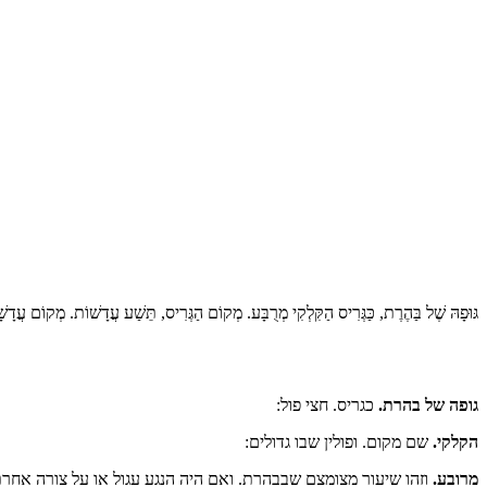
גּוּפָהּ שֶׁל בַּהֶרֶת, כַּגְּרִיס הַקִּלְקִי מְרֻבָּע. מְקוֹם הַגְּרִיס, תֵּשַׁע עֲדָשׁוֹת. מְקוֹם עֲדָ
גופה של בהרת.
כגריס. חצי פול:
הקלקי.
שם מקום. ופולין שבו גדולים:
מרובע.
וזהו שיעור מצומצם שבבהרת. ואם היה הנגע עגול או על צורה אחרת,