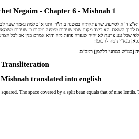
het Negaim - Chapter 6 - Mishnah 1
עד וא"צ ד"א לסייעה. שהעתקתיה במשנה ב ת"ד. ותני א"כ למה נאמר שער ל
 לתוך השאת. הא כיצד מקום שתי שערות מימינה ומקום ב' שערות משמאלה
 שכל נגע צרעת לא יהיה שעורה פחות מזה והוא אמרם בנין אב לכל הצרעת ע
אן בנא"י נוטה לרבוע]:
 [כמ"ש במתני' דלקמן] רמב"ם:
 Transliteration
 Mishnah translated into english
squared. The space covered by a split bean equals that of nine lentils. Th