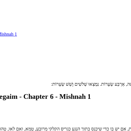
Mishnah 1
שָׁה, אַרְבַּע שְׂעָרוֹת. נִמְצְאוּ שְׁלשִׁים וָשֵׁשׁ שְׂעָרוֹת:
gaim - Chapter 6 - Mishnah 1
 אם יש בו כדי שיכנס בתוך הנגע כגריס הקלקי מרובע, טמא, ואם לאו, טהור