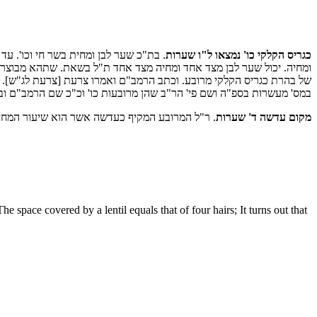
כגריס הקלקי כו' נמצאו ל"ו שערות
. בת"כ שער לבן ומחית בשר חי וכו'. 
ומחיה. יכול שער לבן מצד אחד ומחיה מצד אחד ת"ל בשאת. שתהא מבוצרת
של בהרת כגריס הקלקי מרובע. וכתב הרמב"ם ואמרו צרעת [צרעת לג"ש]. לפי
במס' מעשרות בספ"ה ושם פי' הר"ב שהן מרובעות כו' וכ"כ שם הרמב"ם ובכ
מקום עדשה ד' שערות
. ר"ל המרובע המקיף כעדשה אשר הוא שיעור המחיה
e space covered by a lentil equals that of four hairs; It turns out that