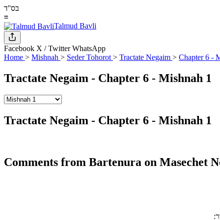
בס''ד
≡
Talmud Bavli
Facebook
X / Twitter
WhatsApp
Home
>
Mishnah
>
Seder Tohorot
>
Tractate Negaim
>
Chapter 6 - 
Tractate Negaim - Chapter 6 - Mishnah 1
Tractate Negaim - Chapter 6 - Mishnah 1
Comments from Bartenura on Masechet Ne
: