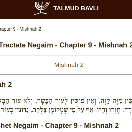
TALMUD BAVLI
apter 9 - Mishnah 2
Tractate Negaim - Chapter 9 - Mishnah 
ah 2
שִׂין מִזֶּה לָזֶה, וְאֵין פּוֹשִׂין לְעוֹר הַבָּשָׂר, וְלֹא עוֹר הַבָּ
. חָזְרוּ וְחָיוּ, אַף עַל פִּי שֶׁמְּקוֹמָן צַלֶּקֶת, נִדּוֹנִין כְּעוֹר 
et Negaim - Chapter 9 - Mishnah 2