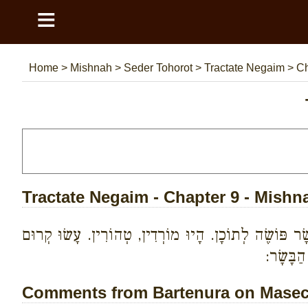
≡
Home
>
Mishnah
>
Seder Tohorot
>
Tractate Negaim
>
Ch
Tractate Negaim - Chapter 9 - Mishn
שָׂר פּוֹשֶׂה לְתוֹכָן. הָיוּ מוֹרְדִין, טְהוֹרִין. עָשׂוּ קְרוּם
הַבָּשָׂר:
Comments from Bartenura on Masech