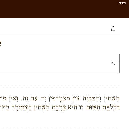
בס''ד
2
הַשְּׁחִין וְהַמִּכְוָה אֵין מִצְטָרְפִין זֶה עִם זֶה, וְאֵין פּוֹ
כִּקְלִפַּת הַשּׁוּם, זוֹ הִיא צָרֶבֶת הַשְּׁחִין הָאֲמוּרָה בַתּוֹרָה