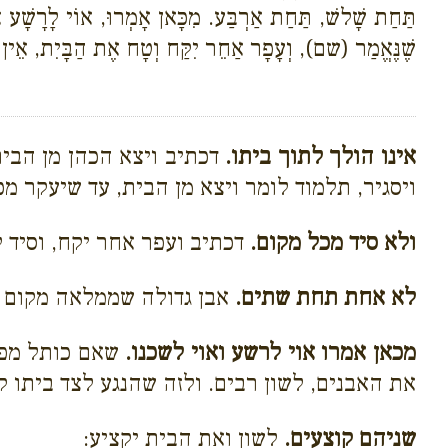
תַּחַת שָׁלשׁ, תַּחַת אַרְבַּע. מִכָּאן אָמְרוּ, אוֹי לָרָשָׁע או
שֶׁנֶּאֱמַר (שם), וְעָפָר אַחֵר יִקַּח וְטָח אֶת הַבָּיִת, אֵין חֲ
אינו הולך לתוך ביתו.
דכתיב ויצא הכהן מן הבית
ויסגיר, תלמוד לומר ויצא מן הבית, עד שיעקר מכ
ולא סיד מכל מקום.
דכתיב ועפר אחר יקח, וסיד 
לא אחת תחת שתים.
אבן גדולה שממלאה מקום 
מכאן אמרו אוי לרשע ואוי לשכנו.
שאם כותל מפסי
את האבנים, לשון רבים. ולזה שהנגע לצד ביתו 
שניהם קוצעים.
לשון ואת הבית יקציע: