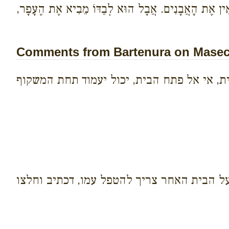
ְבִיאִין אֶת הָאֲבָנִים. אֲבָל הוּא לְבַדּוֹ מֵבִיא אֶת הֶעָפָר,
Comments from Bartenura on Masech
ית, אי אל פתח הבית, יכול יעמוד תחת המשקוף
על הבית האחר צריך להטפל עמו, דכתיב וחלצו