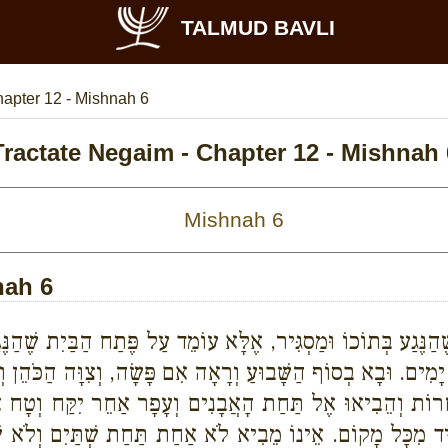
TALMUD BAVLI
apter 12 - Mishnah 6
Tractate Negaim - Chapter 12 - Mishnah 
nah 6
ֶהַנֶּגַע בְּתוֹכוֹ וּמַסְגִּיר, אֶלָּא עוֹמֵד עַל פֶּתַח הַבַּיִת שֶׁהַנּ
ָמִים. וּבָא בְסוֹף הַשָּׁבוּעַ וְרָאָה אִם פָּשָׂה, וְצִוָּה הַכֹּהֵן וְח
ֹת וְהֵבִיאוּ אֶל תַּחַת הָאֲבָנִים וְעָפָר אַחֵר יִקַּח וְטָח א
ד מִכָּל מָקוֹם. אֵינוֹ מֵבִיא לֹא אַחַת תַּחַת שְׁתַּיִם וְלֹא שְׁ