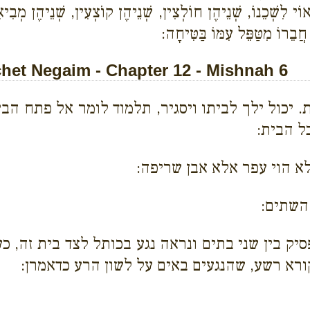
ֹי לִשְׁכֵנוֹ, שְׁנֵיהֶן חוֹלְצִין, שְׁנֵיהֶן קוֹצְעִין, שְׁנֵיהֶן מ
בֵרוֹ מִטַּפֵּל עִמּוֹ בַּטִּיחָה:
et Negaim - Chapter 12 - Mishnah 6
. יכול ילך לביתו ויסגיר, תלמוד לומר אל פתח הב
ל הבית:
לא הוי עפר אלא אבן שריפה:
השתים:
ק בין שני בתים ונראה נגע בכותל לצד בית זה, כ
קורא רשע, שהנגעים באים על לשון הרע כדאמרן: