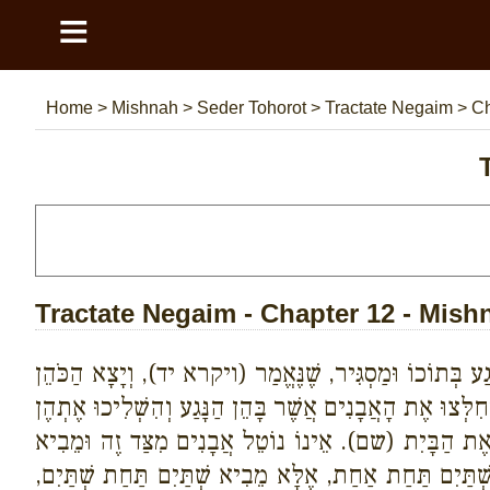
≡
Home
>
Mishnah
>
Seder Tohorot
>
Tractate Negaim
>
Ch
Tractate Negaim - Chapter 12 - Mish
ֶגַע בְּתוֹכוֹ וּמַסְגִּיר, שֶׁנֶּאֱמַר (ויקרא יד), וְיָצָא הַכֹּהֵן
ִלְּצוּ אֶת הָאֲבָנִים אֲשֶׁר בָּהֵן הַנָּגַע וְהִשְׁלִיכוּ אֶתְהֶן
ֶת הַבָּיִת (שם). אֵינוֹ נוֹטֵל אֲבָנִים מִצַּד זֶה וּמֵבִיא
תַּיִם תַּחַת אַחַת, אֶלָּא מֵבִיא שְׁתַּיִם תַּחַת שְׁתַּיִם,