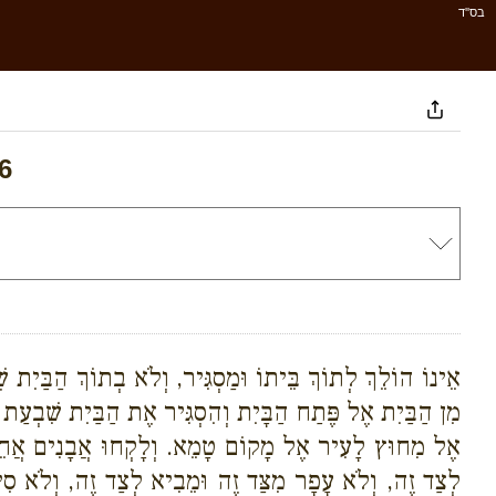
בס''ד
6
אֵינוֹ הוֹלֵךְ לְתוֹךְ בֵּיתוֹ וּמַסְגִּיר, וְלֹא בְתוֹךְ הַבַּיִת שׁ
מִן הַבַּיִת אֶל פֶּתַח הַבָּיִת וְהִסְגִּיר אֶת הַבַּיִת שִׁבְעַת י
אֶל מִחוּץ לָעִיר אֶל מָקוֹם טָמֵא. וְלָקְחוּ אֲבָנִים אֲחֵרו
לְצַד זֶה, וְלֹא עָפָר מִצַּד זֶה וּמֵבִיא לְצַד זֶה, וְלֹא סִי