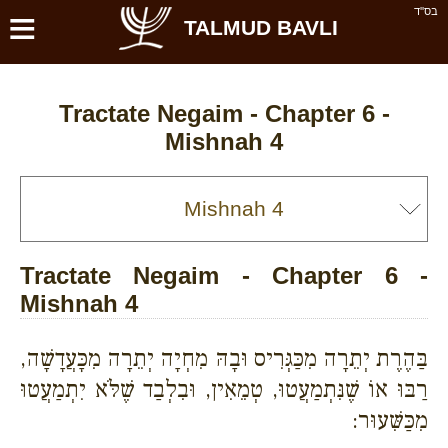
≡
בס''ד
TALMUD BAVLI
Tractate Negaim - Chapter 6 -
Mishnah 4
Tractate Negaim - Chapter 6 -
Mishnah 4
בַּהֶרֶת יְתֵרָה מִכַּגְּרִיס וּבָהּ מִחְיָה יְתֵרָה מִכָּעֲדָשָׁה,
רַבּוּ אוֹ שֶׁנִּתְמַעֲטוּ, טְמֵאִין, וּבִלְבַד שֶׁלֹּא יִתְמַעֲטוּ
מִכַּשִּׁעוּר: