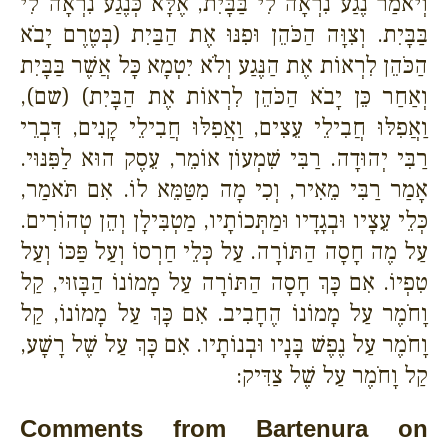
וְיֹאמַר נֶגַע נִרְאָה לִי בַּבָּיִת, אֶלָּא כְּנֶגַע נִרְאָה לִי
בַּבָּיִת. וְצִוָּה הַכֹּהֵן וּפִנּוּ אֶת הַבַּיִת (בְּטֶרֶם יָבֹא
הַכֹּהֵן לִרְאוֹת אֶת הַנֶּגַע וְלֹא יִטְמָא כָּל אֲשֶׁר בַּבָּיִת
וְאַחַר כֵּן יָבֹא הַכֹּהֵן לִרְאוֹת אֶת הַבָּיִת) (שם),
וַאֲפִלּוּ חֲבִילֵי עֵצִים, וַאֲפִלּוּ חֲבִילֵי קָנִים, דִּבְרֵי
רַבִּי יְהוּדָה. רַבִּי שִׁמְעוֹן אוֹמֵר, עֵסֶק הוּא לַפִּנּוּי.
אָמַר רַבִּי מֵאִיר, וְכִי מָה מִטַּמֵּא לוֹ. אִם תֹּאמַר,
כְּלֵי עֵצָיו וּבְגָדָיו וּמַתְּכוֹתָיו, מַטְבִּילָן וְהֵן טְהוֹרִים.
עַל מֶה חָסָה הַתּוֹרָה. עַל כְּלֵי חַרְסוֹ וְעַל פַּכּוֹ וְעַל
טִפְיוֹ. אִם כָּךְ חָסָה הַתּוֹרָה עַל מָמוֹנוֹ הַבָּזוּי, קַל
וָחֹמֶר עַל מָמוֹנוֹ הֶחָבִיב. אִם כָּךְ עַל מָמוֹנוֹ, קַל
וָחֹמֶר עַל נֶפֶשׁ בָּנָיו וּבְנוֹתָיו. אִם כָּךְ עַל שֶׁל רָשָׁע,
קַל וָחֹמֶר עַל שֶׁל צַדִּיק:
Comments from Bartenura on