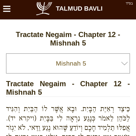
≡
בס''ד
TALMUD BAVLI
Tractate Negaim - Chapter 12 -
Mishnah 5
Tractate Negaim - Chapter 12 -
Mishnah 5
כֵּיצַד רְאִיַּת הַבָּיִת. וּבָא אֲשֶׁר לוֹ הַבַּיִת וְהִגִּיד
לַכֹּהֵן לֵאמֹר כְּנֶגַע נִרְאָה לִי בַּבָּיִת (ויקרא יד).
אֲפִלּוּ תַלְמִיד חָכָם וְיוֹדֵעַ שֶׁהוּא נֶגַע וַדַּאי, לֹא יִגְזֹר