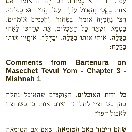
עִמּוֹ, הֲרֵי הוּא כָמוֹהוּ. רַבִּי יְהוּדָה אוֹמֵר, אִם
אוֹחֵז בַּקָּטָן וְהַגָּדוֹל עוֹלֶה עִמּוֹ, הֲרֵי הוּא כָמוֹהוּ.
רַבִּי נְחֶמְיָה אוֹמֵר, בַּטָּהוֹר. וַחֲכָמִים אוֹמְרִים,
בַּטָּמֵא. וּשְׁאָר כָּל הָאֳכָלִים, אֶת שֶׁדַּרְכּוֹ לֵאָחֵז
בֶּעָלֶה, אוֹחֵז אוֹתוֹ בֶּעָלֶה. וּבַקֶּלַח, אוֹחֲזִין אוֹתוֹ
בַּקָּלַח:
Comments from Bartenura on
Masechet Tevul Yom - Chapter 3 -
Mishnah 1
כל ידות האוכלים.
העוקצים שהאוכל נתלה
בהן כשרוצין לתלותו, ואדם אוחז בו כשרוצה
לאכול הפרי:
שהם חיבור באב הטומאה.
שאם אב הטומאה