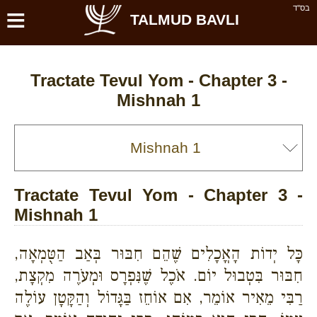
≡
בס''ד
TALMUD BAVLI
Tractate Tevul Yom - Chapter 3 -
Mishnah 1
Tractate Tevul Yom - Chapter 3 -
Mishnah 1
כָּל יְדוֹת הָאֳכָלִים שֶׁהֵם חִבּוּר בְּאַב הַטֻּמְאָה,
חִבּוּר בִּטְבוּל יוֹם. אֹכֶל שֶׁנִּפְרָס וּמְעֹרֶה מִקְצָת,
רַבִּי מֵאִיר אוֹמֵר, אִם אוֹחֵז בַּגָּדוֹל וְהַקָּטָן עוֹלֶה