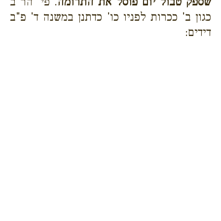
שספק טבול יום פוסל את התרומה
. פי' הר"ב
כגון ב' ככרות לפניו כו' כדתנן במשנה ד' פ"ב
דידים: