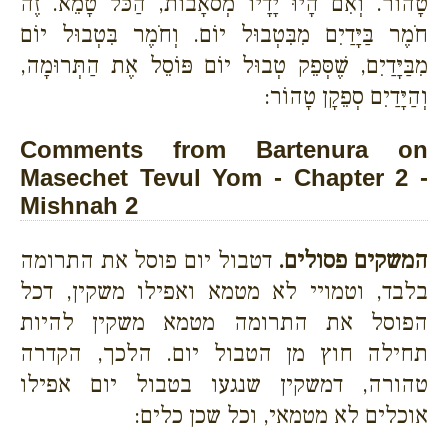
טָהוֹר. וְאִם הָיוּ יָדָיו מְסֹאָבוֹת, הַכֹּל טָמֵא. זֶה
חֹמֶר בַּיָּדַיִם מִבִּטְבוּל יוֹם. וְחֹמֶר בִּטְבוּל יוֹם
מִבַּיָּדַיִם, שֶׁסְּפֵק טְבוּל יוֹם פּוֹסֵל אֶת הַתְּרוּמָה,
וְהַיָּדַיִם סְפֵקָן טָהוֹר:
Comments from Bartenura on
Masechet Tevul Yom - Chapter 2 -
Mishnah 2
המשקים פסולים.
דטבול יום פוסל את התרומה
בלבד, וטמויי לא מטמא ואפילו משקין, דכל
הפוסל את התרומה מטמא משקין להיות
תחילה חוץ מן הטבול יום. הלכך, הקדרה
טהורה, דמשקין שנגעו בטבול יום אפילו
אוכלים לא מטמאי, וכל שכן כלים: