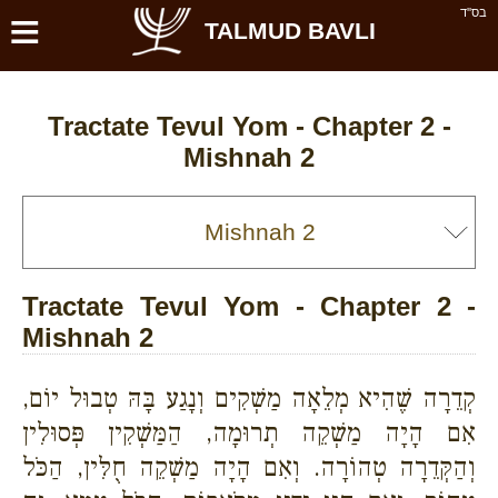
≡
בס''ד
TALMUD BAVLI
Tractate Tevul Yom - Chapter 2 -
Mishnah 2
Tractate Tevul Yom - Chapter 2 -
Mishnah 2
קְדֵרָה שֶׁהִיא מְלֵאָה מַשְׁקִים וְנָגַע בָּהּ טְבוּל יוֹם,
אִם הָיָה מַשְׁקֵה תְרוּמָה, הַמַּשְׁקִין פְּסוּלִין
וְהַקְּדֵרָה טְהוֹרָה. וְאִם הָיָה מַשְׁקֵה חֻלִּין, הַכֹּל