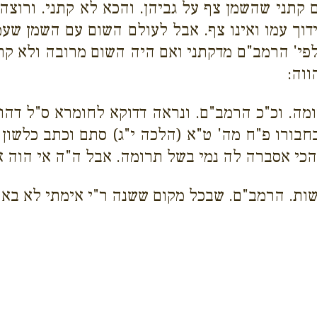
 קתני שהשמן צף על גביהן. והכא לא קתני. ורוצה
ך עמו ואינו צף. אבל לעולם השום עם השמן שעמו 
 לפי' הרמב"ם מדקתני ואם היה השום מרובה ולא ק
ווה:
רומה. וכ"כ הרמב"ם. ונראה דדוקא לחומרא ס"ל דהו
ורו פ"ח מה' ט"א (הלכה י"ג) סתם וכתב כלשון ה
כי אסברה לה נמי בשל תרומה. אבל ה"ה אי הוה אי
לעשות. הרמב"ם. שבכל מקום ששנה ר"י אימתי לא ב