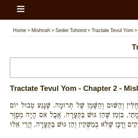
≡
Home
>
Mishnah
>
Seder Tohorot
>
Tractate Tevul Yom
T
Tractate Tevul Yom - Chapter 2 - Mi
לִּין וְהַשּׁוּם וְהַשֶּׁמֶן שֶׁל תְּרוּמָה, שֶׁנָּגַע טְבוּל יוֹם
י, בִּזְמַן שֶׁהֵן גּוּשׁ בַּקְּעָרָה. אֲבָל אִם הָיָה מְפֻזָּר
ְקִים וְדָכָן שֶׁלֹּא בְמַשְׁקִין וְהֵן גּוּשׁ בַּקְּעָרָה, הֲרֵי אֵלּוּ