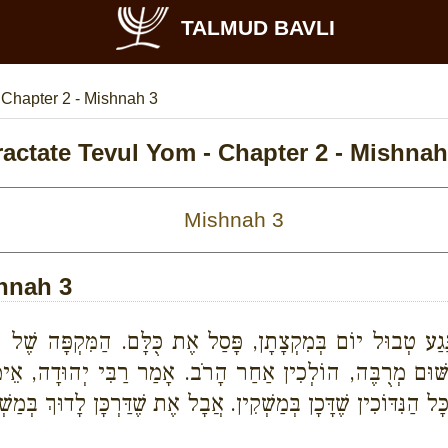
TALMUD BAVLI
>
Chapter 2 - Mishnah 3
ractate Tevul Yom - Chapter 2 - Mishnah
shnah 3
נָּגַע טְבוּל יוֹם בְּמִקְצָתָן, פָּסַל אֶת כֻּלָּם. הַמִּקְפָּה שֶׁל חֻ
ׁוּם מְרֻבֶּה, הוֹלְכִין אַחַר הָרֹב. אָמַר רַבִּי יְהוּדָה, אֵימָתַ
 הַנִּדּוֹכִין שֶׁדָּכָן בְּמַשְׁקִין. אֲבָל אֶת שֶׁדַּרְכָּן לָדוּךְ בְּמַשׁ