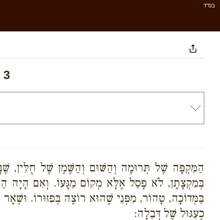
בס''ד
 3
הַמִּקְפָּה שֶׁל תְּרוּמָה וְהַשּׁוּם וְהַשֶּׁמֶן שֶׁל חֻלִּין, שֶׁ
בְּמִקְצָתָן, לֹא פָסַל אֶלָּא מְקוֹם מַגָּעוֹ. וְאִם הָיָה הַשּ
בַּמְּדוֹכָה, טָהוֹר, מִפְּנֵי שֶׁהוּא רוֹצֶה בְּפִזּוּרוֹ. וּשְׁאָר כָּל
כְעִגּוּל שֶׁל דְּבֵלָה: