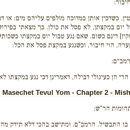
יבור:
ן, כשדכין אותן במדוכה מזלפים עליהם מים: או דב
ל יום במקצתן, לא פסל את כולן. כך מצאתי בפירוש
קין] דינם כשום. שאם נגע טבול יום במקצתו כשכותש
ערה, הוי חיבור, וכשנגע במקצת פסל את הכל:
רמב״ם:
י הן כעיגולי דבילה, דאמרינן דכי נגע במקצתו לא 
Masechet Tevul Yom - Chapter 2 - Mis
תהומות הר"ש:
 בו התבשיל. הרמב"ם. ומתישב בהכי דלא תידק מה