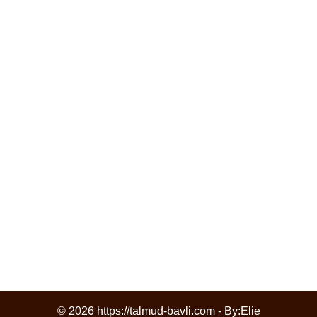
© 2026 https://talmud-bavli.com - By:
Elie