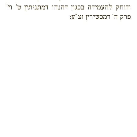
ודוחק להעמידה בכגון דהנהו דמתניתין ט' וי'
פרק ה' דמכשירין וצ"ע: