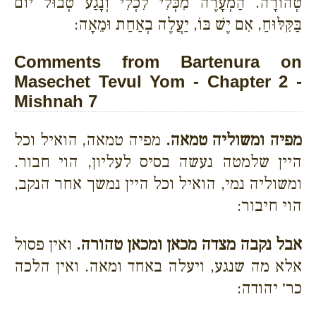
טְהוֹרָה. הַמְעָרֶה מִכְּלִי לִכְלִי וְנָגַע טְבוּל יוֹם
בַּקִּלּוּחַ, אִם יֶשׁ בּוֹ, יַעֲלֶה בְאַחַת וּמֵאָה:
Comments from Bartenura on
Masechet Tevul Yom - Chapter 2 -
Mishnah 7
מפיה ומשוליה טמאה.
מפיה טמאה, הואיל וכל
היין שלמטה נעשה בסיס לעליון, הוי חבור.
ומשוליה נמי, הואיל וכל היין נמשך אחר הנקב,
הוי חיבור:
אבל נקבה מצדה מכאן ומכאן טהורה.
ואין פסול
אלא מה שנגע, ויעלה באחד ומאה. ואין הלכה
כר׳ יהודה: