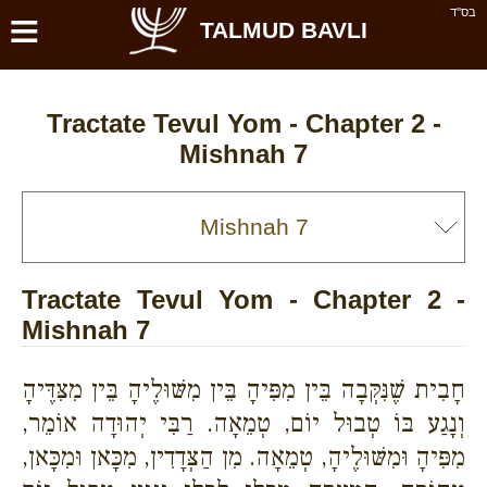
≡
בס''ד
TALMUD BAVLI
Tractate Tevul Yom - Chapter 2 -
Mishnah 7
Tractate Tevul Yom - Chapter 2 -
Mishnah 7
חָבִית שֶׁנִּקְּבָה בֵּין מִפִּיהָ בֵּין מִשּׁוּלֶיהָ בֵּין מִצִּדֶּיהָ
וְנָגַע בּוֹ טְבוּל יוֹם, טְמֵאָה. רַבִּי יְהוּדָה אוֹמֵר,
מִפִּיהָ וּמִשּׁוּלֶיהָ, טְמֵאָה. מִן הַצְּדָדִין, מִכָּאן וּמִכָּאן,