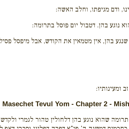
ינו, ודם מגיפתו, וחלב האשה:
נוגע בהן. דטבול יום פוסל בתרומה:
נגע בהן, אין מטמאין את הקודש, אבל מיפסל פסיל 
זב ומעינותיו:
Masechet Tevul Yom - Chapter 2 - Mis
תרומה שהוא נוגע בהן דלחולין טהור לגמרי ולקדש
כחכמים דמשנה ה' פי"א דפרה דפליגי וסברי דאף לק