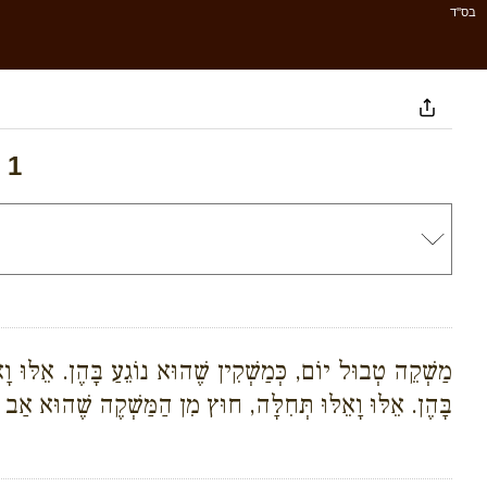
בס''ד
 1
מַשְׁקֵה טְבוּל יוֹם, כְּמַשְׁקִין שֶׁהוּא נוֹגֵעַ בָּהֶן. אֵלּוּ וָאֵל
בָּהֶן. אֵלּוּ וָאֵלּוּ תְּחִלָּה, חוּץ מִן הַמַּשְׁקֶה שֶׁהוּא אַב 