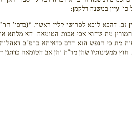
כו' עיין במשנה דלקמן:
ן זב. דהכא ליכא לפרושי קלין ראשון. *(כדפי' הר
 וחמורין מת שהוא אבי אבות הטומאה. הא מלתא את
שות מת כי הנפש הוא הדם כדאיתא ברפ"ב דאהלות) ד
. חוץ ממעינותיו שהן מד"ת והן אב הטומאה כדתנן ה