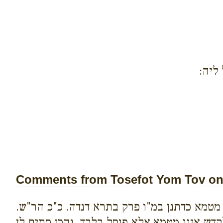
ליה:
Comments from Tosefot Yom Tov on 
 מטמא כדתנן במ"ו פרק בתרא דנדה. כ"כ הר"ש.
דש אינו מטמא אלא פוסל בלבד. והכי סתים לן