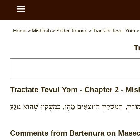
≡
Home
>
Mishnah
>
Seder Tohorot
>
Tractate Tevul Yom
T
Tractate Tevul Yom - Chapter 2 - Mi
וּרִין, הַמַּשְׁקִין הַיּוֹצְאִים מֵהֶן, כַּמַּשְׁקִין שֶׁהוּא נוֹגֵעַ
Comments from Bartenura on Masech