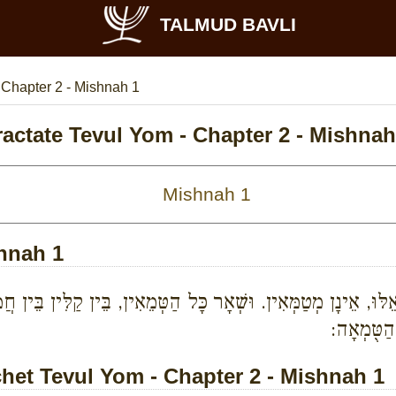
TALMUD BAVLI
>
Chapter 2 - Mishnah 1
ractate Tevul Yom - Chapter 2 - Mishnah
shnah 1
ּוּ, אֵינָן מְטַמְּאִין. וּשְׁאָר כָּל הַטְּמֵאִין, בֵּין קַלִּין בֵּין חֲמ
הַטֻּמְאָה:
et Tevul Yom - Chapter 2 - Mishnah 1