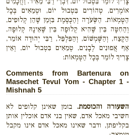
צָרִיךְ לוֹמַר בִּטְבוּל יוֹם, דִּבְרֵי רַבִּי מֵאִיר. וַחֲכָמִים
אוֹמְרִים, טְהוֹרִים בִּטְבוּל יוֹם, וּטְמֵאִים בְּכָל
הַטֻּמְאוֹת. הַשְּׂעֹרָה וְהַכֻּסֶּמֶת בִּזְמַן שֶׁהֵן קְלוּפִים,
וְהַחִטָּה בֵּין שֶׁהִיא קְלוּפָה בֵּין שֶׁאֵינָהּ קְלוּפָה,
הַקֶּצַח, וְהַשֻּׁמְשׁוֹם, וְהַפִּלְפֵּל, רַבִּי יְהוּדָה אוֹמֵר,
אַף אֲפוּנִים לְבָנִים, טְמֵאִים בִּטְבוּל יוֹם, וְאֵין
צָרִיךְ לוֹמַר בְּכָל הַטֻּמְאוֹת:
Comments from Bartenura on
Masechet Tevul Yom - Chapter 1 -
Mishnah 5
השעורה והכוסמת.
בזמן שאינן קלופים לא
חשיבי מאכל אדם, שאין בני אדם אוכלין אותן
בקליפתן, ודבר שאינו מאכל אדם אינו מקבל
טומאה: