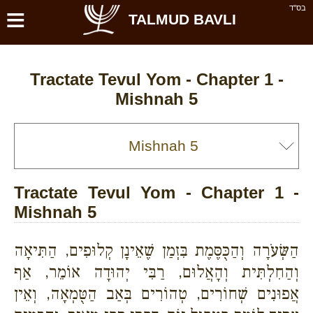
≡
בס''ד
TALMUD BAVLI
Tractate Tevul Yom - Chapter 1 -
Mishnah 5
Tractate Tevul Yom - Chapter 1 -
Mishnah 5
הַשְּׂעֹרָה וְהַכֻּסֶּמֶת בִּזְמַן שֶׁאֵינָן קְלוּפִים, הַתִּיאָה
וְהַחִלְתִּית וְהָאֲלוּם, רַבִּי יְהוּדָה אוֹמֵר, אַף
אֲפוּנִים שְׁחוֹרִים, טְהוֹרִים בְּאַב הַטֻּמְאָה, וְאֵין