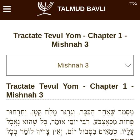
≡
בס''ד
TALMUD BAVLI
Tractate Tevul Yom - Chapter 1 -
Mishnah 3
Tractate Tevul Yom - Chapter 1 -
Mishnah 3
מַסְמֵר שֶׁאַחַר הַכִּכָּר, וְגַרְגֵּר מֶלַח קָטָן, וְחַרְחוּר
פָּחוּת מִכָּאֶצְבַּע, רַבִּי יוֹסֵי אוֹמֵר, כָּל שֶׁהוּא נֶאֱכָל
עָלָיו, טְמֵאִים בִּטְבוּל יוֹם, וְאֵין צָרִיךְ לוֹמַר בְּכָל