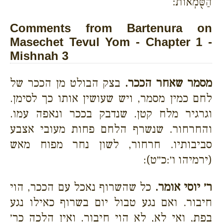
הַטֻּמְאוֹת:
Comments from Bartenura on
Masechet Tevul Yom - Chapter 1 -
Mishnah 3
מסמר שאחר הככר.
בצק הבולט מן הככר של
לחם כמין מסמר, ויש שעושין אותו כך לסימן.
וגרגיר מלח קטן. שנדבק בככר ונאפה עמו.
והחרחור. שנשרף הלחם פחות מעובי אצבע
סביבותיו. חרחור, לשון נחר מפוח מאש
(ירמיהו ו׳:כ״ט):
ר׳ יוסי אומר.
כל שהשרוף נאכל עם הככר, הוי
חיבור. ואם נגע טבול יום בשרוף כאילו נגע
בפת, ואי לא, לא הוי חיבור. ואין הלכה כר׳