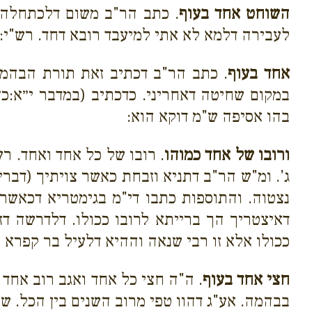
השוחט אחד בעוף
. כתב הר"ב משום דלכתחלה מ
לעבירה דלמא לא אתי למיעבד רובא דחד. רש"י:
אחד בעוף
. כתב הר"ב דכתיב זאת תורת הבהמה 
במקום שחיטה דאחריני. כדכתיב (במדבר י״א:כ
בהו אסיפה ש"מ דוקא הוא:
ורובו של אחד כמוהו
. רובו של כל אחד ואחד. ר
ג'. ומ"ש הר"ב דתניא וזבחת כאשר צויתיך (דבר
נצטוה. והתוספות כתבו די"מ בגימטריא דכאשר.
דאיצטריך הך ברייתא לרובו ככולו. דלדרשה דז
ככולו אלא זו רבי שנאה וההיא דלעיל בר קפרא 
חצי אחד בעוף
. ה"ה חצי כל אחד ואגב רוב אחד 
בבהמה. אע"ג דהוו טפי מרוב השנים בין הכל. שח