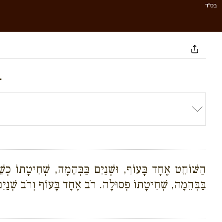
בס''ד
1
הַשּׁוֹחֵט אֶחָד בָּעוֹף, וּשְׁנַיִם בַּבְּהֵמָה, שְׁחִיטָתוֹ כְש
בַּבְּהֵמָה, שְׁחִיטָתוֹ פְסוּלָה. רֹב אֶחָד בָּעוֹף וְרֹב שְׁנַיִם