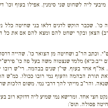
יבעי ליה לשחוט שני סימנין. אפילו בעוף וכו' 
כו'. שכבר הוקש לדגים דלאו בני שחיטה כלל נינ
״ב) הצאן ובקר ישחט להם ומצא להם אם את כל דגי
ש"י. וכתב הר"ב ושחיטה מן הצואר כו'. שהייה דרסה
ים י״ב:כ״א) מלמד שנצטוה משה בעל פה כו' פירש"
 אל"ף אחד בעוף. שי"ן שנים בבהמה. רי"ש רובו 
את תורת הבהמה והעוף נמי רובו ככולו. כמ"ש הר"
שנאה. והר"ב מייתי להך דרבי נמי. משום הלכות שח
נקט חצי אחד. ומרישא נמי שמיע ליה דדוקא רוב בעינ
יטה פסולה. תוס':