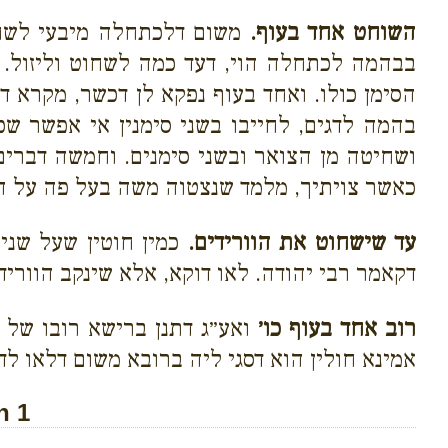
השוחט אחד בעוף.
משום דלכתחלה מיבעי לשחוט
בבהמה לכתחלה הוי, דעד כמה לשחוט וליזול. א
הסימן כולו. ואחד בעוף נפקא לן דכשר, מקרא 
בהמה לדגים, לחייבו בשני סימנין אי אפשר ש
ושחיטה מן הצואר ובשני סימנים. וחמשה דברים
כאשר צויתיך, מלמד שנצטוה משה בעל פה על הל
עד שישחוט את הוורידים.
כמין חוטין שעל שני 
דקאמר רבי יהודה. לאו דוקא, אלא שינקב הווריד
רוב אחד בעוף כו׳
ואע״ג דתנן ברישא רובו של א
אמינא חולין הוא דסגי ליה ברובא משום דלאו לד
h 1