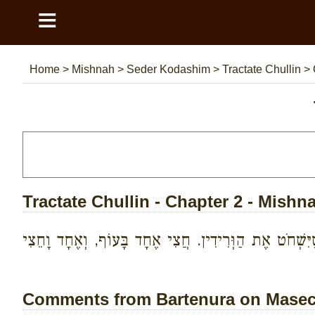
≡
Home
>
Mishnah
>
Seder Kodashim
>
Tractate Chullin
>
Tractate Chullin - Chapter 2 - Mishn
יִּשְׁחֹט אֶת הַוְּרִידִין. חֲצִי אֶחָד בָּעוֹף, וְאֶחָד וָחֵצִי
Comments from Bartenura on Maseche