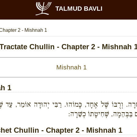
TALMUD BAVLI
Chapter 2 - Mishnah 1
Tractate Chullin - Chapter 2 - Mishnah 
ah 1
ֵׁרָה. וְרֻבּוֹ שֶׁל אֶחָד, כָּמוֹהוּ. רַבִּי יְהוּדָה אוֹמֵר, עַד שֶׁ
 בַּבְּהֵמָה, שְׁחִיטָתוֹ כְשֵׁרָה:
t Chullin - Chapter 2 - Mishnah 1