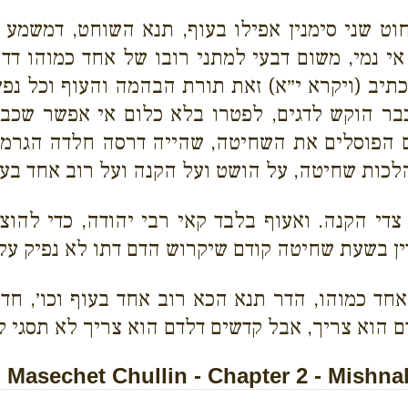
 שני סימנין אפילו בעוף, תנא השוחט, דמשמע ד
י נמי, משום דבעי למתני רובו של אחד כמוהו דד
דכתיב (ויקרא י״א) זאת תורת הבהמה והעוף וכל נפ
כבר הוקש לדגים, לפטרו בלא כלום אי אפשר שכב
 הפוסלים את השחיטה, שהייה דרסה חלדה הגרמה ו
כות שחיטה, על הושט ועל הקנה ועל רוב אחד בעו
צדי הקנה. ואעוף בלבד קאי רבי יהודה, כדי להוצ
ין בשעת שחיטה קודם שיקרוש הדם דתו לא נפיק על י
חד כמוהו, הדר תנא הכא רוב אחד בעוף וכו׳, חד 
ם הוא צריך, אבל קדשים דלדם הוא צריך לא תסגי ל
Masechet Chullin - Chapter 2 - Mishna