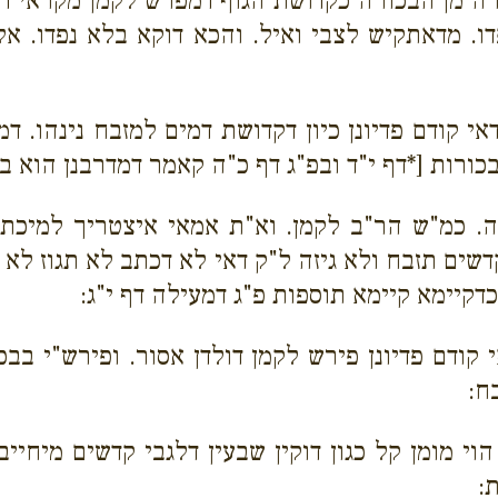
רה מן הבכורה כקדושת הגוף דמפרש לקמן מקראי ד
דו. מדאתקיש לצבי ואיל. והכא דוקא בלא נפדו. אל
דאי קודם פדיונן כיון דקדושת דמים למזבח נינהו. 
בכורות [*דף י"ד ובפ"ג דף כ"ה קאמר דמדרבנן הוא ב
זה. כמ"ש הר"ב לקמן.
וא"ת אמאי איצטריך למיכתב
קדשים תזבח ולא גיזה ל"ק דאי לא דכתב לא תגוז ל
דקיימא קיימא תוספות פ"ג דמעילה דף י"ג:
י קודם פדיונן פירש לקמן דולדן אסור. ופירש"י ב
ח:
ו הוי מומן קל כגון דוקין שבעין דלגבי קדשים מיח
: