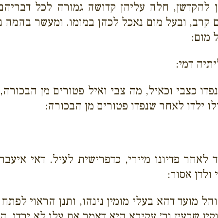
 להקדשן, חלה עליהן קדושה גמורה לכל דבריהם
קרב, ובעל מום נאכל לכהן במומו. ומעשר בהמה נמי
 מום:
תיה דמי:
פדו כצבי וכאיל, מה צבי ואיל פטורים מן הבכורה,
לו ילדו לאחר שנפדו פטורים מן הבכורה:
 לאחר פדיונו מיירי, כדפרישית לעיל. דאי איעבר 
 ולדן אסור:
הל מועד דהא בעלי מומין נינהו, ותנן הראוי לפתח 
וקין שבעין ור׳ עקיבא היא דאמר אם עלו לא ירדו, ה