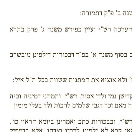
שנה ב' פ"ק דתמורה:
והערכה רש"י ועיין בפירש משנה ג' פרק בתרא
 בסוף משנה א' בפ"ד דבכורות דילפינן מובשרם
ם] ולא אוציא את המתנות ששוות בכל ת"ל איל:
דישן נמי ולדן אסור. רש"י. ותמהני דמיניה וביה
 מאם זכר דגבי שלמים לרבות ולד בעלי מומין:
ש"י. ובבכורות כתב ואמרינן ביומא הראוי כו'.
י קרא לא ילפינן לדחזו ואדחו. אלא כדמפיק