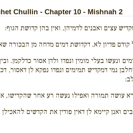
t Chullin - Chapter 10 - Mishnah 2
דיש עצים ואבנים לדמיהן, ואין בהן קדושת הגוף:
קודם פדיון לא, דקדושת דמים מדחה מן הבכורה שא
 ונעשו בעלי מומין ונפדו ולדן אסור כדלקמן. ובין
 וחלבן נמי דמקדיש תמימים ונפדו נפקא לן דאסור, 
ב:
קרא עושה תמורה ואפילו נעשה רע אחר שהקדישו, אב
ים ואנן קיימא לן דאין פודין את הקדשים להאכילן 