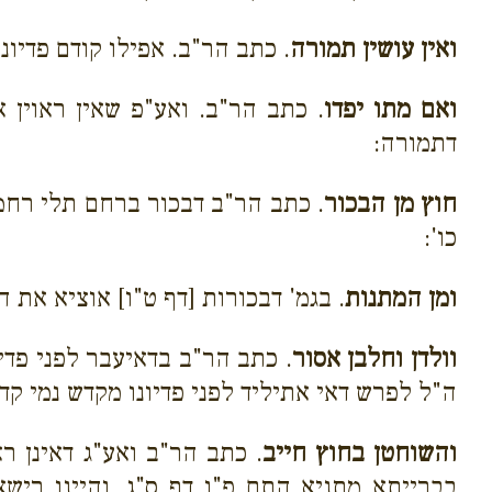
ואין עושין תמורה
. כתב הר"ב. אפילו קודם פדיונ
ואם מתו יפדו
. כתב הר"ב. ואע"פ שאין ראוין 
דתמורה:
חוץ מן הבכור
. כתב הר"ב דבכור ברחם תלי רחמנ
כו':
ומן המתנות
. בגמ' דבכורות [דף ט"ו] אוציא את 
וולדן וחלבן אסור
. כתב הר"ב בדאיעבר לפני פדיונ
ה"ל לפרש דאי אתיליד לפני פדיונו מקדש נמי קד
והשוחטן בחוץ חייב
. כתב הר"ב ואע"ג דאינן רא
בברייתא מתניא התם פ"ו דף ס"ג. והיינו ריש