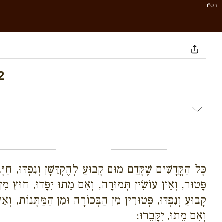
בס''ד
2
כָּל הַקֳּדָשִׁים שֶׁקָּדַם מוּם קָבוּעַ לְהֶקְדֵּשָׁן וְנִפְדּוּ, חַיָּב
פָּטוּר, וְאֵין עוֹשִׂין תְּמוּרָה, וְאִם מֵתוּ יִפָּדוּ, חוּץ מִן
קָבוּעַ וְנִפְדּוּ, פְּטוּרִין מִן הַבְּכוֹרָה וּמִן הַמַּתָּנוֹת, וְאֵי
וְאִם מֵתוּ, יִקָּבֵרוּ: