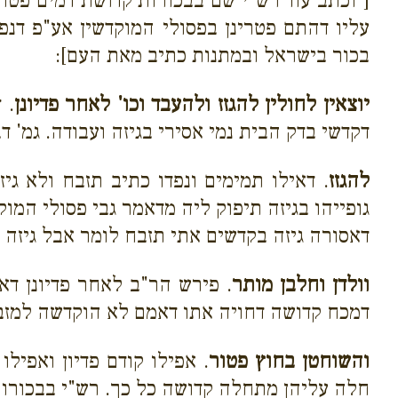
[*וכתב עוד רש"י שם בבכורות קדושת דמים פטו
עליו דהתם פטרינן בפסולי המוקדשין אע"פ דנפ
בכור בישראל ובמתנות כתיב מאת העם]:
יוצאין לחולין להגזז ולהעבד וכו' לאחר פדיונן
. 
דקדשי בדק הבית נמי אסירי בגיזה ועבודה. גמ' ד
להגזז
. דאילו תמימים ונפדו כתיב תזבח ולא גי
גופייהו בגיזה תיפוק ליה מדאמר גבי פסולי המו
דאסורה גיזה בקדשים אתי תזבח לומר אבל גיזה כ
וולדן וחלבן מותר
. פירש הר"ב לאחר פדיונן דא
דמכח קדושה דחויה אתו דאמם לא הוקדשה למזב
והשוחטן בחוץ פטור
. אפילו קודם פדיון ואפיל
חלה עליהן מתחלה קדושה כל כך. רש"י בבכורות