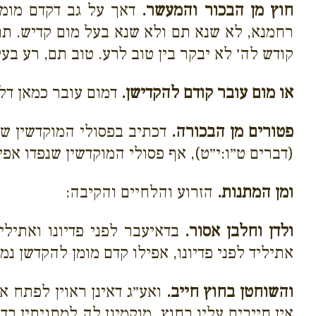
חוץ מן הבכור והמעשר.
דאך על גב דקדם מומן
רחמנא, לא שנא תם ולא שנא בעל מום קדיש. תם 
קודש לה׳ לא יבקר בין טוב לרע. טוב תם, רע בעל
או מום עובר קודם להקדישן.
דמום עובר כמאן דלי
פטורים מן הבכורה.
דכתיב בפסולי המוקדשין שנ
(דברים ט״ו:י״ט), אף פסולי המוקדשין שנפדו אפי
ומן המתנות.
הזרוע והלחיים והקיבה:
ולדן וחלבן אסור.
בדאיעבר לפני פדיונו ואתיליד
אתיליד לפני פדיונו, אפילו קדם מומן להקדשן נמי
והשוחטן בחוץ חייב.
ואע״ג דאינן ראוין לפתח או
אין חייבים עליו בחוץ, מוקמינן לה למתניתין בד