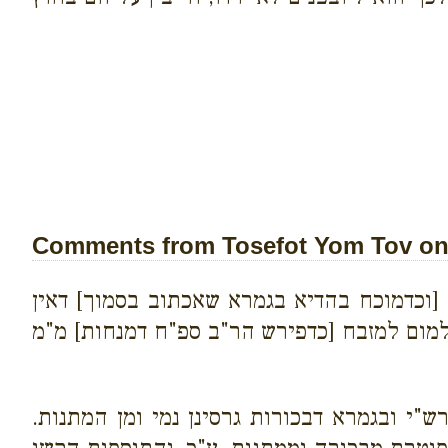
Comments from Tosefot Yom Tov on 
 [וכדמוכח בהדיא בגמרא שאכתוב בסמוך] דאין
למום למזבח [כדפירש הר"ב ספ"ח דמנחות] מ"מ
"י ובגמרא דבכורות גרסינן נמי ומן המתנות.