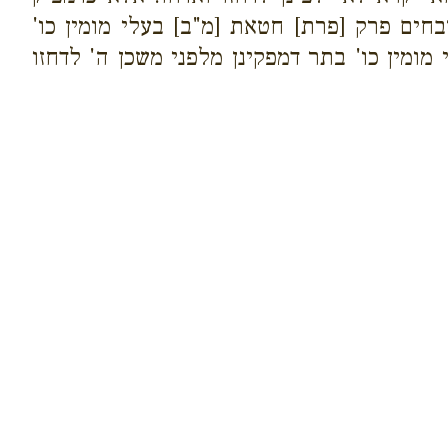
חים פרק [פרת] חטאת [מ"ב] בעלי מומין כו'
ומין כו' בתר דמפקינן מלפני משכן ה' לדחזו