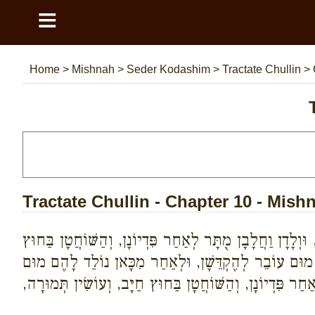
≡
Home
>
Mishnah
>
Seder Kodashim
>
Tractate Chullin
>
Tractate Chullin - Chapter 10 - Mish
, וּוְלָדָן וַחֲלָבָן מֻתָּר לְאַחַר פִּדְיוֹנָן, וְהַשּׁוֹחֲטָן בַּחוּץ
וֹ מוּם עוֹבֵר לְהֶקְדֵּשָׁן, וּלְאַחַר מִכָּאן נוֹלַד לָהֶם מוּם
אַחַר פִּדְיוֹנָן, וְהַשּׁוֹחֲטָן בַּחוּץ חַיָּב, וְעוֹשִׂין תְּמוּרָה,