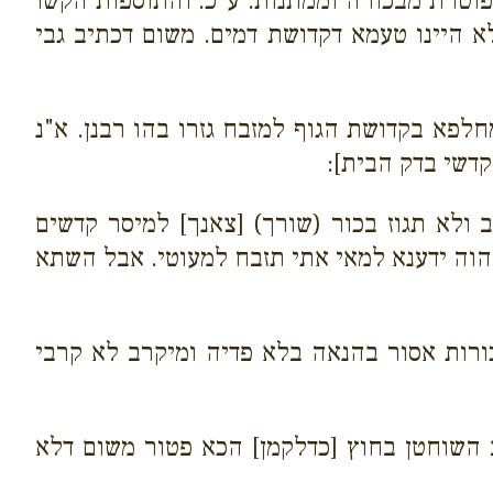
פוטרת מבכורה וממתנות. ע"כ. והתוספות הקשו
א היינו טעמא דקדושת דמים. משום דכתיב גבי
דמחלפא בקדושת הגוף למזבח גזרו בהו רבנן. א"נ
קדשי בדק הבית]:
 ולא תגוז בכור (שורך) [צאנך] למיסר קדשים
א הוה ידענא למאי אתי תזבח למעוטי. אבל השתא
בכורות אסור בהנאה בלא פדיה ומיקרב לא קרבי
ייב השוחטן בחוץ [כדלקמן] הכא פטור משום דלא