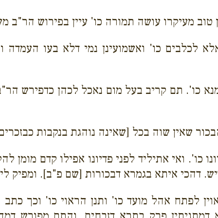
ן טוב מעיקרו עושה תמורה כו' עיין בפירוש הר"ב מ
אלא לכלבים כו' ואשמועינן נמי דלא בעו העמדה 
א כו'. תם קריב בעל מום נאכל לכהן כדפירש הר"ב
הבכור שאין שוה בכל [שאינה נוהגת בנקבות כבזכרי
ו כו'. ואי אתיליד לפני פדיונו אפילו קדם מומן להק
יש. דהכי איתא בגמרא דבכורות [שם פ"ב]. ומפיק ליה
וין לפתח אהל מועד כו' ותנן הראוי כו' וכך כתב ר
א דמתניתין פרק בתרא דזבחים. והתם מפורש דמהא