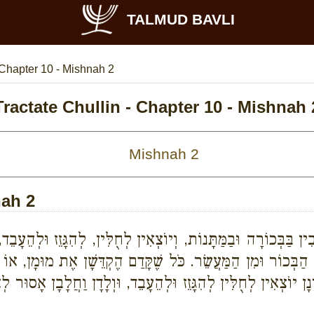
TALMUD BAVLI
Chapter 10 - Mishnah 2
Tractate Chullin - Chapter 10 - Mishnah 
nah 2
ִין בַּבְּכוֹרָה וּבַמַּתָּנוֹת, וְיוֹצְאִין לְחֻלִּין, לְהִגָּזֵז וּלְהֵעָבֵד
 הַבְּכוֹר וּמִן הַמַּעֲשֵׂר. כֹּל שֶׁקָּדַם הֶקְדֵּשָׁן אֶת מוּמָן, א
נָן יוֹצְאִין לְחֻלִּין לְהִגָּזֵז וּלְהֵעָבֵד, וּוְלָדָן וַחֲלָבָן אָסוּר לְ