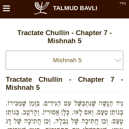
≡
בס''ד
TALMUD BAVLI
Tractate Chullin - Chapter 7 -
Mishnah 5
Tractate Chullin - Chapter 7 -
Mishnah 5
גִּיד הַנָּשֶׁה שֶׁנִּתְבַּשֵּׁל עִם הַגִּידִים, בִּזְמַן שֶׁמַּכִּירוֹ,
בְּנוֹתֵן טַעַם, וְאִם לָאו, כֻּלָּן אֲסוּרִין. וְהָרֹטֶב, בְּנוֹתֵן
טָעַם. וְכֵן חֲתִיכָה שֶׁל נְבֵלָה, וְכֵן חֲתִיכָה שֶׁל דָּג