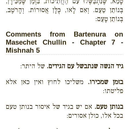
טָמֵא, שֶׁנִּתְבַּשְּׁלוּ עִם הַחֲתִיכוֹת, בִּזְמַן שֶׁמַּכִּירָן,
בְּנוֹתֵן טַעַם. וְאִם לָאו, כֻּלָּן אֲסוּרוֹת. וְהָרֹטֶב,
בְּנוֹתֵן טָעַם:
Comments from Bartenura on
Masechet Chullin - Chapter 7 -
Mishnah 5
גיד הנשה שנתבשל עם הגידים.
של היתר:
בזמן שמכירו.
משליכו לחוץ ואין כאן אלא
פליטתו:
בנותן טעם.
אם יש בגיד של איסור בנותן טעם
בכל אלו, כולן אסורים: