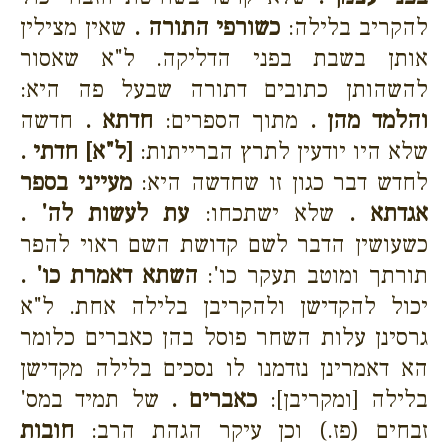
להקריב בלילה:
כשורפי התורה .
שאין מצילין
אותן בשבת בפני הדליקה. ל"א שאסור
להשהותן כתובים דתורה שבעל פה היא:
והלמד מהן .
מתוך הספרים:
חדתא .
חדשה
שלא היו יודעין לתרץ הברייתות:
[ל"א] חדתי .
לחדש דבר כגון זו שחדשה היא:
מעייני בספר
אגדתא .
שלא ישתכחו:
עת לעשות לה' .
כשעושין הדבר לשם קדושת השם ראוי להפר
תורתך ומוטב תעקר כו':
השתא דאמרת כו' .
יכול להקדישן ולהקריבן בלילה אחת. ל"א
גרסינן עלות השחר פוסל בהן כאברים כלומר
הא דאמרינן נזדמנו לו נסכים בלילה מקדישן
בלילה [ומקריבן]:
כאברים .
של תמיד במס'
זבחים (פז.) וכן עיקר הגהת הרב:
חובות