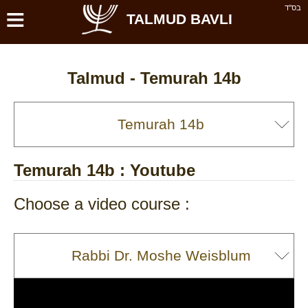
≡
בס''ד
TALMUD BAVLI
Talmud -
Temurah 14b
Temurah 14b
: Youtube
Choose a video course :