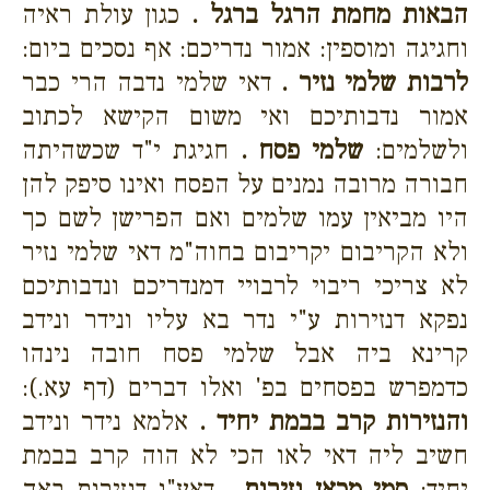
הבאות מחמת הרגל ברגל .
כגון עולת ראיה
וחגיגה ומוספין: אמור נדריכם: אף נסכים ביום:
לרבות שלמי נזיר .
דאי שלמי נדבה הרי כבר
אמור נדבותיכם ואי משום הקישא לכתוב
ולשלמים:
שלמי פסח .
חגיגת י"ד שכשהיתה
חבורה מרובה נמנים על הפסח ואינו סיפק להן
היו מביאין עמו שלמים ואם הפרישן לשם כך
ולא הקריבום יקריבום בחוה"מ דאי שלמי נזיר
לא צריכי ריבוי לרבויי דמנדריכם ונדבותיכם
נפקא דנזירות ע"י נדר בא עליו ונידר ונידב
קרינא ביה אבל שלמי פסח חובה נינהו
כדמפרש בפסחים בפ' ואלו דברים (דף עא.):
והנזירות קרב בבמת יחיד .
אלמא נידר ונידב
חשיב ליה דאי לאו הכי לא הוה קרב בבמת
יחיד:
סמי מכאן נזירות .
דאע"ג דנזירות באה