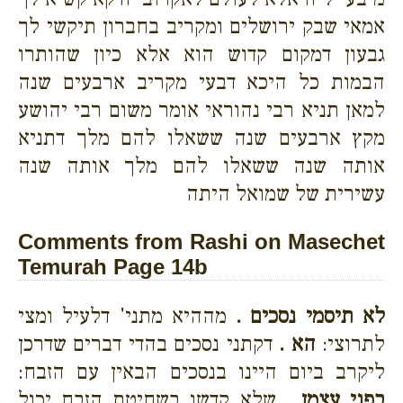
אמאי שבק ירושלים ומקריב בחברון תיקשי לך
גבעון דמקום קדוש הוא אלא כיון שהותרו
הבמות כל היכא דבעי מקריב ארבעים שנה
למאן תניא רבי נהוראי אומר משום רבי יהושע
מקץ ארבעים שנה ששאלו להם מלך דתניא
אותה שנה ששאלו להם מלך אותה שנה
עשירית של שמואל היתה
Comments from Rashi on Masechet
Temurah Page 14b
לא תיסמי נסכים .
מההיא מתני' דלעיל ומצי
לתרוצי:
הא .
דקתני נסכים בהדי דברים שדרכן
ליקרב ביום היינו בנסכים הבאין עם הזבח:
בפני עצמן .
שלא קדשו בשחיטת הזבח יכול