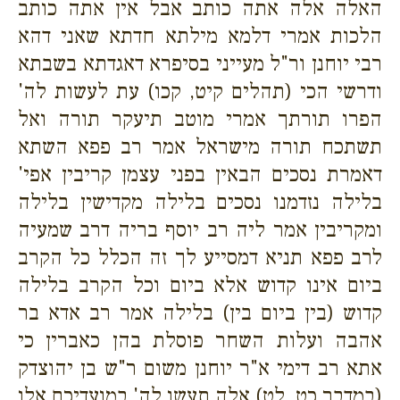
האלה אלה אתה כותב אבל אין אתה כותב
הלכות אמרי דלמא מילתא חדתא שאני דהא
רבי יוחנן ור"ל מעייני בסיפרא דאגדתא בשבתא
ודרשי הכי (תהלים קיט, קכו) עת לעשות לה'
הפרו תורתך אמרי מוטב תיעקר תורה ואל
תשתכח תורה מישראל אמר רב פפא השתא
דאמרת נסכים הבאין בפני עצמן קריבין אפי'
בלילה נזדמנו נסכים בלילה מקדישין בלילה
ומקריבין אמר ליה רב יוסף בריה דרב שמעיה
לרב פפא תניא דמסייע לך זה הכלל כל הקרב
ביום אינו קדוש אלא ביום וכל הקרב בלילה
קדוש (בין ביום בין) בלילה אמר רב אדא בר
אהבה ועלות השחר פוסלת בהן כאברין כי
אתא רב דימי א"ר יוחנן משום ר"ש בן יהוצדק
(במדבר כט, לט) אלה תעשו לה' במועדיכם אלו