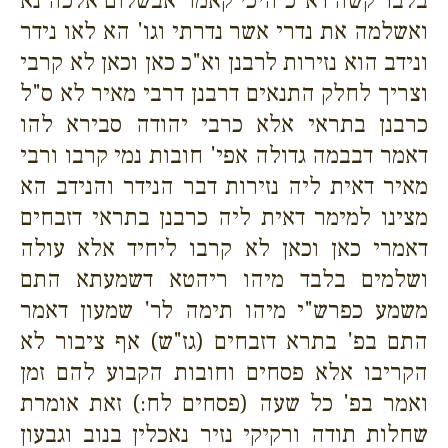
בלבד קשה דא"כ היכי קאמר אבשלום אלכה נא
ואשלמה את נדרי אשר נדרתי וגו' הא לאו נידר
ונידב הוא נזירות לרבנן וא"כ כאן וכאן לא קרבי
וצריך לחלק התנאים דרבנן דרבי מאיר לא ס"ל
כרבנן בתראי אלא כרבי יהודה סבירא להו
דאמר דבבמה גדולה אפי' חובות נמי קרבו ורבי
מאיר דאית ליה נזירות דבר הנידר והנידב הא
מצינו למימר דאית ליה כרבנן בתראי דזבחים
דאמרי כאן וכאן לא קרבו ליחיד אלא עולה
ושלמים בלבד מיהו ריהטא דשמעתא התם
משמע כפרש"י מיהו תימה לר' שמעון דאמר
התם בפ' בתרא דזבחים (גז"ש) אף ציבור לא
הקריבו אלא פסחים וחובות הקבוע להם זמן
ואמר בפ' כל שעה (פסחים לח:) זאת אומרת
שחלות תודה ורקיקי נזיר נאכלין בנוב וגבעון