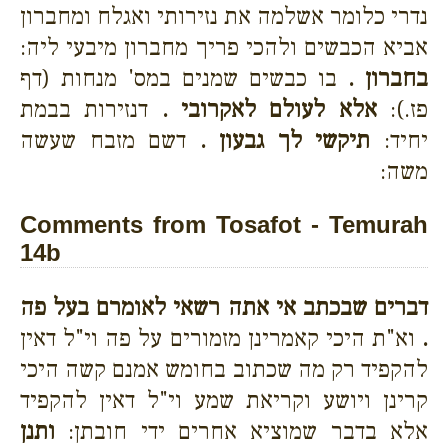
נדרי כלומר אשלמה את נזירותי ואגלח ומחברון
אביא הכבשים ולהכי פריך מחברון מיבעי ליה:
בחברון .
בו כבשים שמנים במס' מנחות (דף
פז.):
אלא לעולם לאקרובי .
דנזירות בבמת
יחיד:
תיקשי לך גבעון .
דשם מזבח שעשה
משה:
Comments from Tosafot - Temurah
14b
דברים שבכתב אי אתה רשאי לאומרם בעל פה
.
וא"ת היכי קאמרינן מזמורים על פה וי"ל דאין
להקפיד רק מה שכתוב בחומש אמנם קשה היכי
קרינן ויושע וקריאת שמע וי"ל דאין להקפיד
אלא בדבר שמוציא אחרים ידי חובתן:
ותנן