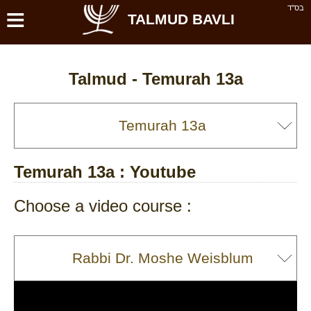
≡
בס''ד
TALMUD BAVLI
Talmud -
Temurah 13a
Temurah 13a
: Youtube
Choose a video course :