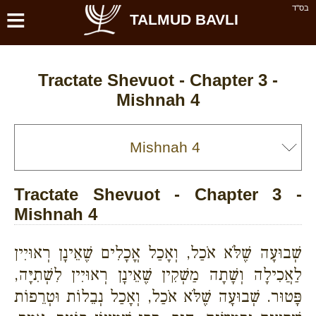
≡
בס''ד
TALMUD BAVLI
Tractate Shevuot - Chapter 3 -
Mishnah 4
Tractate Shevuot - Chapter 3 -
Mishnah 4
שְׁבוּעָה שֶׁלֹּא אֹכַל, וְאָכַל אֳכָלִים שֶׁאֵינָן רְאוּיִין
לַאֲכִילָה וְשָׁתָה מַשְׁקִין שֶׁאֵינָן רְאוּיִין לִשְׁתִיָּה,
פָּטוּר. שְׁבוּעָה שֶׁלֹּא אֹכַל, וְאָכַל נְבֵלוֹת וּטְרֵפוֹת