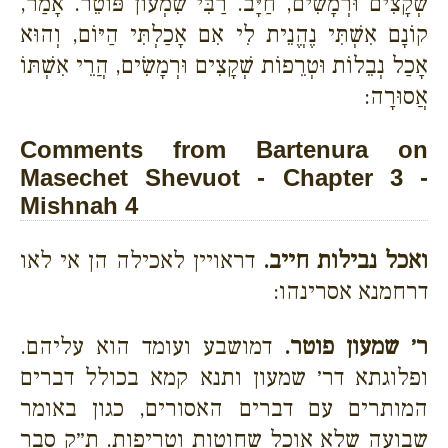
שְׁקָצִים וּרְמָשִׂים, חַיָּב. רַבִּי שִׁמְעוֹן פּוֹטֵר. אָמַר,
קוֹנָם אִשְׁתִּי נֶהֱנֵית לִי אִם אָכַלְתִּי הַיּוֹם, וְהוּא
אָכַל נְבֵלוֹת וּטְרֵפוֹת שְׁקָצִים וּרְמָשִׂים, הֲרֵי אִשְׁתּוֹ
אֲסוּרָה:
Comments from Bartenura on
Masechet Shevuot - Chapter 3 -
Mishnah 4
ואכל נבילות חייב.
דראויין לאכילה הן אי לאו
דרחמנא אסרינהו:
ר׳ שמעון פוטר.
דמושבע ועומד הוא עליהם.
ופלוגתא דר׳ שמעון ותנא קמא בכולל דברים
המותרים עם דברים האסורים, כגון באומר
שבועה שלא אוכל שחוטות וטריפות. ת״ק סבר