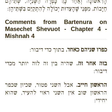
הָרִאשׁוֹנָה וְאַחַר כָּךְ כָּפְרָה הַשְּׁנִיָּה, שְׁתֵּיהֶם
חַיָּבוֹת, מִפְּנֵי שֶׁהָעֵדוּת יְכוֹלָה לְהִתְקַיֵּם בִּשְׁתֵּיהֶן:
Comments from Bartenura on
Masechet Shevuot - Chapter 4 -
Mishnah 4
כפרו שניהם כאחד.
בתוך כדי דיבור:
בזה אחר זה.
שהיה בין זה לזה יותר מכדי
דיבור:
הראשון חייב.
אבל השני פטור, שכיון שכפר
הראשון שוב אין השני ראוי להעיד, שהוא
יחידי: