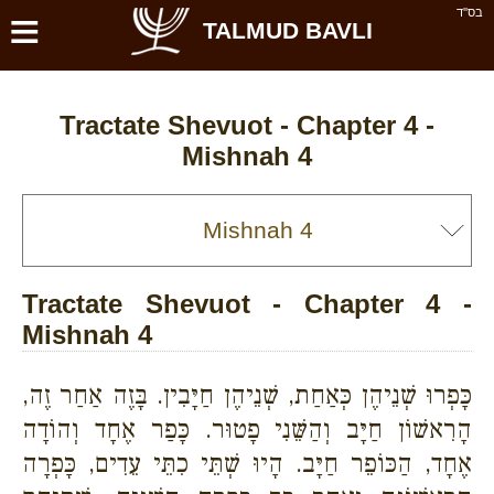
≡
בס''ד
TALMUD BAVLI
Tractate Shevuot - Chapter 4 -
Mishnah 4
Tractate Shevuot - Chapter 4 -
Mishnah 4
כָּפְרוּ שְׁנֵיהֶן כְּאַחַת, שְׁנֵיהֶן חַיָּבִין. בָּזֶה אַחַר זֶה,
הָרִאשׁוֹן חַיָּב וְהַשֵּׁנִי פָטוּר. כָּפַר אֶחָד וְהוֹדָה
אֶחָד, הַכּוֹפֵר חַיָּב. הָיוּ שְׁתֵּי כִתֵּי עֵדִים, כָּפְרָה