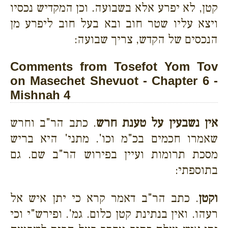
קטן, לא יפרע אלא בשבועה. וכן המקדיש נכסיו
ויצא עליו שטר חוב ובא בעל חוב ליפרע מן
הנכסים של הקדש, צריך שבועה:
Comments from Tosefot Yom Tov
on Masechet Shevuot - Chapter 6 -
Mishnah 4
אין נשבעין על טענת חרש
. כתב הר"ב וחרש
שאמרו חכמים בכ"מ וכו'. מתני' היא בריש
מסכת תרומות ועיין בפירוש הר"ב שם. גם
בתוספתי:
וקטן
. כתב הר"ב דאמר קרא כי יתן איש אל
רעהו. ואין בנתינת קטן כלום. גמ'. ופירש"י וכי