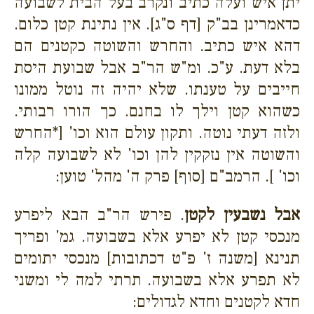
יתן איש ועלה כתיב ונקרב בעל הבית לשבועה
כדאמרינן בב"ק [דף ס"ג]. אין נתינת קטן כלום.
דהא איש כתיב. והחרש והשוטה כקטנים הם
בלא דעת. ע"כ. ומ"ש הר"ב אבל שבועת היסת
חייבים על טענתו. שלא יהיה זה נוטל ממונו
כשהוא קטן וילך לו בחנם. כך הורו רבותי.
ולזה דעתי נוטה. ותקון עולם הוא וכו' [*החרש
והשוטה אין נזקקין להן וכו' לא לשבועה קלה
וכו' ]. הרמב"ם [סוף] פרק ה' מהל' טוען:
אבל נשבעין לקטן
. פירש הר"ב הבא ליפרע
מנכסי קטן לא יפרע אלא בשבועה. גמ' ופריך
תנינא [משנה ז' פ"ט דכתובות] מנכסי יתומים
לא תפרע אלא בשבועה. תרתי למה לי ומשני
חדא לקטנים וחדא לגדולים: