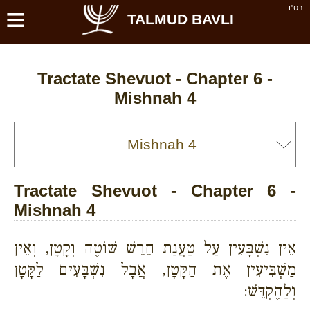
≡
בס''ד
TALMUD BAVLI
Tractate Shevuot - Chapter 6 -
Mishnah 4
Tractate Shevuot - Chapter 6 -
Mishnah 4
אֵין נִשְׁבָּעִין עַל טַעֲנַת חֵרֵשׁ שׁוֹטֶה וְקָטָן, וְאֵין
מַשְׁבִּיעִין אֶת הַקָּטָן, אֲבָל נִשְׁבָּעִים לַקָּטָן
וְלַהֶקְדֵּשׁ: