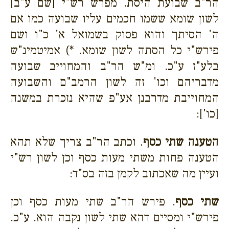
הר"ב שבועת היסת. מפרש רש"י [שם ע"ב]
לשון שומא ששמו חכמים עליו שבועה כמו אם
ה' הסיתך והוא פסוק בשמואל א' כ"ו ושם
פירש"י כל הסתה לשון שומא. *) אמיטמינ"ש
בלע"ז ע"כ. ומ"ש הר"ב והמחוייב שבועה
מדבריהם וכו' זה לשון הרמב"ם והשבועה
המחוייבת מדרבנן אע"פ שהיא נזכרת במשנה
[כו']:
הטענה שתי כסף
. וכתב הר"ב צריך שלא תהא
הטענה פחות משתי מעות כסף וכן לשון רש"י
ועיין מה שאכתוב לקמן בזה בס"ד:
שתי כסף
. פירש הר"ב שתי מעות כסף וכן
פירש"י ומסיים דהא שתי לשון נקבה הוא. ע"כ.