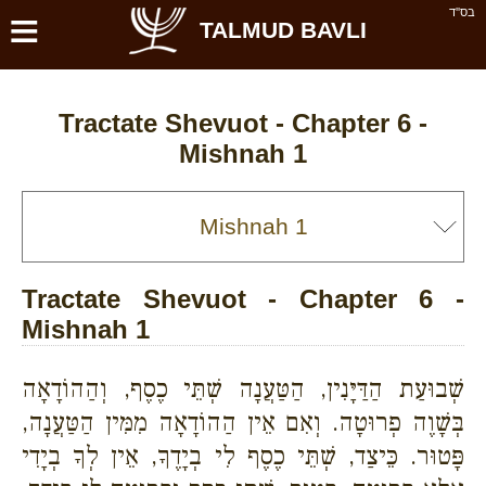
≡
בס''ד
TALMUD BAVLI
Tractate Shevuot - Chapter 6 -
Mishnah 1
Tractate Shevuot - Chapter 6 -
Mishnah 1
שְׁבוּעַת הַדַּיָּנִין, הַטַּעֲנָה שְׁתֵּי כֶסֶף, וְהַהוֹדָאָה
בְּשָׁוֶה פְרוּטָה. וְאִם אֵין הַהוֹדָאָה מִמִּין הַטַּעֲנָה,
פָּטוּר. כֵּיצַד, שְׁתֵּי כֶסֶף לִי בְיָדֶךָ, אֵין לְךָ בְיָדִי