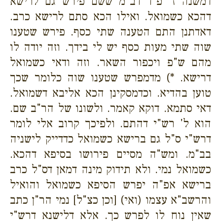
דמשנה ז' פ"ד דב"מ ששם פירש גם לרישא
דהכא כשמואל. ואילו הכא סתם לרישא כרב.
דאדתנן התם הטענה שתי כסף. פירש שטענו
שוה שתי מעות כסף יש לי בידך. וזה יודה לו
מהם ש"פ ויכפור השאר. וזה ודאי כשמואל
דרישא. *) מדמפרש שטענו שוה כלומר שכך
טוען בהדיא. וכדמסקינן הכא אליבא דשמואל.
דאי סתמא. דוקא קאמר. ולשונו של הר"ב שם.
הוא ל' רש"י דהתם. ולפיכך קרוב אלי לומר
דרש"י ס"ל גם ברישא כשמואל כדדייק לישניה
בב"מ. ומש"ה מסיים פירושו בסיפא דהכא.
כשמואל נמי. ולא תידוק מינה דמאן דס"ל כרב
ברישא אפ"ה יפרש הסיפא כשמואל והואיל
והרשב"א עצמו (ואי) [וכן כצ"ל] נמי הר"ן כתב
שאין נוח לו לפרש כך. אלא דלישנא דרש"י