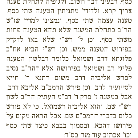
כסף. דבעינן דבר חשוב. ולגופיה לתחלת טענה
צריך קרא. ולדידי' מתניתין הטענה שתי כסף.
טענה עצמה שתי כסף. ונמצינו למדין שז"ש
הר"ב בתחלת המשנה שלא תהא הטענה פחות
משתי כסף. וכן ל' רש"י שלא באו לדקדק
בפירוש הטענה ממש. וכן רש"י הביא אח"כ
פלוגתא דרב ושמואל כלומר דבלשון הטענה
פליגי רב ושמואל בפירושה אלא דהר"ב נסיב
לפרש אליביה דרב משום דתנא ר' חייא
לסייועיה לרב. וכן פירש הרמב"ם אליבא דרב.
אבל במשנה ז' פרק ד' דב"מ העתיק הר"ב לשון
רש"י שם. והוא אליביה דשמואל. כי לא פורש
כלום בדברי הרמב"ם שם. אבל הראה מקום על
פירושו דהכא. ובסמוך בבבא כיצד שתי כסף
וכו' אכתוב עוד מזה בס"ד: