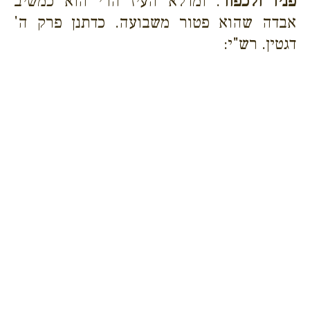
פניו ולכפור
. ומדלא העיז הרי הוא כמשיב
אבדה שהוא פטור משבועה. כדתנן פרק ה'
דגטין. רש"י: