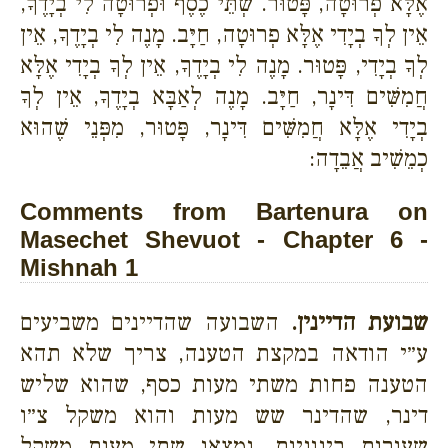
אֶלָּא פְרוּטָה, פָּטוּר. שְׁתֵּי כֶסֶף וּפְרוּטָה לִי בְיָדֶךָ,
אֵין לְךָ בְיָדִי אֶלָּא פְרוּטָה, חַיָּב. מָנֶה לִי בְיָדֶךָ, אֵין
לְךָ בְיָדִי, פָּטוּר. מָנֶה לִי בְיָדֶךָ, אֵין לְךָ בְיָדִי אֶלָּא
חֲמִשִּׁים דִּינָר, חַיָּב. מָנֶה לְאַבָּא בְיָדֶךָ, אֵין לְךָ
בְיָדִי אֶלָּא חֲמִשִּׁים דִּינָר, פָּטוּר, מִפְּנֵי שֶׁהוּא
כְמֵשִׁיב אֲבֵדָה:
Comments from Bartenura on
Masechet Shevuot - Chapter 6 -
Mishnah 1
שבועת הדיינין.
השבועה שהדיינים משביעים
ע״י הודאה במקצת הטענה, צריך שלא תהא
הטענה פחות משתי מעות כסף, שהוא שליש
דינר, שהדינר שש מעות והוא משקל צ״ו
שעורות בינוניות, נמצאו שתי מעות משקל