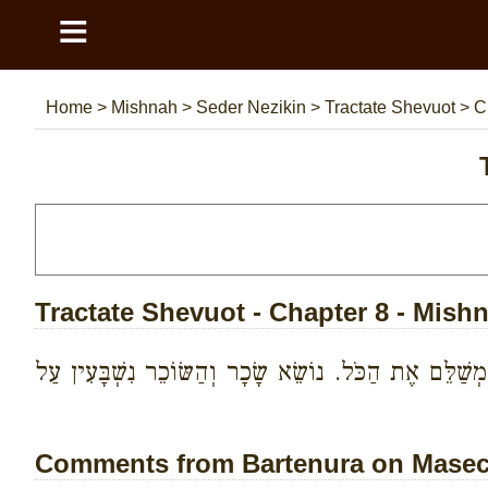
≡
Home
>
Mishnah
>
Seder Nezikin
>
Tractate Shevuot
>
C
Tractate Shevuot - Chapter 8 - Mish
ְשַׁלֵּם אֶת הַכֹּל. נוֹשֵׂא שָׂכָר וְהַשּׂוֹכֵר נִשְׁבָּעִין עַל
Comments from Bartenura on Masech