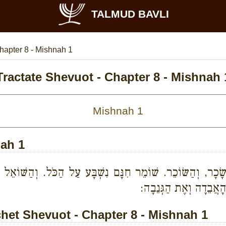
TALMUD BAVLI
hapter 8 - Mishnah 1
Tractate Shevuot - Chapter 8 - Mishnah 
nah 1
ָׂכָר, וְהַשּׂוֹכֵר. שׁוֹמֵר חִנָּם נִשְׁבָּע עַל הַכֹּל. וְהַשּׁוֹאֵל מ
הָאֲבֵדָה וְאֶת הַגְּנֵבָה:
et Shevuot - Chapter 8 - Mishnah 1