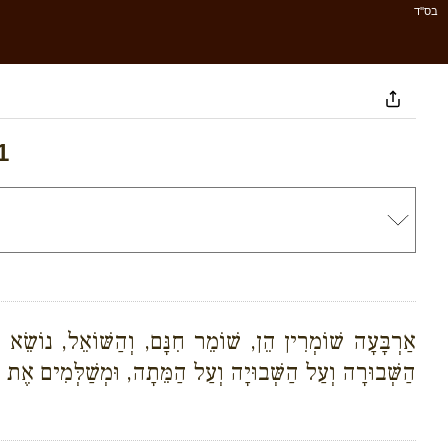
בס''ד
1
אַרְבָּעָה שׁוֹמְרִין הֵן, שׁוֹמֵר חִנָּם, וְהַשּׁוֹאֵל, נוֹשֵׂא ש
הַשְּׁבוּרָה וְעַל הַשְּׁבוּיָה וְעַל הַמֵּתָה, וּמְשַׁלְּמִים אֶת 