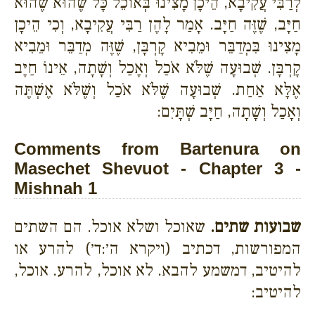
לְרַבִּי עֲקִיבָא, הֵיכָן מָצִינוּ בְּאוֹכֵל כָּל שֶׁהוּא שֶׁהוּא
חַיָּב, שֶׁזֶּה חַיָּב. אָמַר לָהֶן רַבִּי עֲקִיבָא, וְכִי הֵיכָן
מָצִינוּ בִּמְדַבֵּר וּמֵבִיא קָרְבָּן, שֶׁזֶּה מְדַבֵּר וּמֵבִיא
קָרְבָּן. שְׁבוּעָה שֶׁלֹּא אֹכַל וְאָכַל וְשָׁתָה, אֵינוֹ חַיָּב
אֶלָּא אַחַת. שְׁבוּעָה שֶׁלֹּא אֹכַל וְשֶׁלֹּא אֶשְׁתֶּה
וְאָכַל וְשָׁתָה, חַיָּב שְׁתָּיִם:
Comments from Bartenura on
Masechet Shevuot - Chapter 3 -
Mishnah 1
שבועות שתים.
שאוכל ושלא אוכל. הם השתים
המפורשות, דכתיב (ויקרא ה׳:ד׳) להרע או
להיטיב, דמשמע להבא. לא אוכל, להרע. אוכל,
להיטיב: