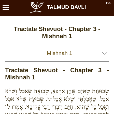
≡
בס''ד
TALMUD BAVLI
Tractate Shevuot - Chapter 3 -
Mishnah 1
Tractate Shevuot - Chapter 3 -
Mishnah 1
שְׁבוּעוֹת שְׁתַּיִם שֶׁהֵן אַרְבַּע, שְׁבוּעָה שֶׁאֹכַל וְשֶׁלֹּא
אֹכַל, שֶׁאָכַלְתִּי וְשֶׁלֹּא אָכַלְתִּי. שְׁבוּעָה שֶׁלֹּא אֹכַל
וְאָכַל כָּל שֶׁהוּא, חַיָּב, דִּבְרֵי רַבִּי עֲקִיבָא. אָמְרוּ לוֹ