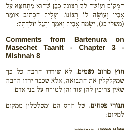
הַמָּקוֹם וְעוֹשֶׂה לְךָ רְצוֹנְךָ כְּבֵן שֶׁהוּא מִתְחַטֵּא עַל
אָבִיו וְעוֹשֶׂה לוֹ רְצוֹנוֹ. וְעָלֶיךָ הַכָּתוּב אוֹמֵר
(משלי כג), יִשְׂמַח אָבִיךָ וְאִמֶּךָ וְתָגֵל יוֹלַדְתֶּךָ:
Comments from Bartenura on
Masechet Taanit - Chapter 3 -
Mishnah 8
חוץ מרוב גשמים.
לא שירדו הרבה כל כך
שמקלקלין את התבואה, אלא שכבר ירדו הרבה
שאין צריכין להן עוד והן לטורח על בני אדם:
תנורי פסחים.
של חרס הם ומטלטלין ממקום
למקום: