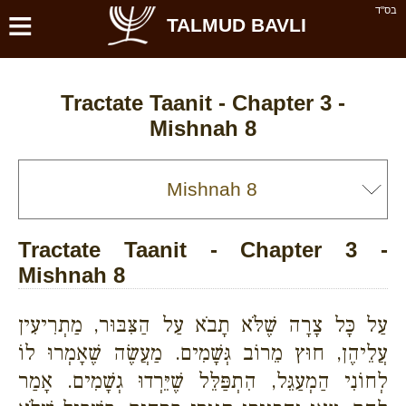
≡
בס''ד
TALMUD BAVLI
Tractate Taanit - Chapter 3 -
Mishnah 8
Tractate Taanit - Chapter 3 -
Mishnah 8
עַל כָּל צָרָה שֶׁלֹּא תָבֹא עַל הַצִּבּוּר, מַתְרִיעִין
עֲלֵיהֶן, חוּץ מֵרוֹב גְּשָׁמִים. מַעֲשֶׂה שֶׁאָמְרוּ לוֹ
לְחוֹנִי הַמְעַגֵּל, הִתְפַּלֵּל שֶׁיֵּרְדוּ גְשָׁמִים. אָמַר