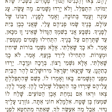
לָהֶם, צְאוּ וְהַכְנִיסוּ תַנּוּרֵי פְסָחִים, בִּשְׁבִיל שֶׁלֹּא
יִמּוֹקוּ. הִתְפַּלֵּל, וְלֹא יָרְדוּ גְשָׁמִים. מֶה עָשָׂה, עָג
עוּגָה וְעָמַד בְּתוֹכָהּ, וְאָמַר לְפָנָיו, רִבּוֹנוֹ שֶׁל
עוֹלָם, בָּנֶיךָ שָׂמוּ פְנֵיהֶם עָלַי, שֶׁאֲנִי כְבֶן בַּיִת
לְפָנֶיךָ. נִשְׁבָּע אֲנִי בְשִׁמְךָ הַגָּדוֹל שֶׁאֵינִי זָז מִכָּאן,
עַד שֶׁתְּרַחֵם עַל בָּנֶיךָ. הִתְחִילוּ גְּשָׁמִים מְנַטְּפִין.
אָמַר, לֹא כָךְ שָׁאַלְתִּי, אֶלָּא גִּשְׁמֵי בוֹרוֹת שִׁיחִין
וּמְעָרוֹת. הִתְחִילוּ לֵירֵד בְּזָעַף. אָמַר, לֹא כָךְ
שָׁאַלְתִּי, אֶלָּא גִּשְׁמֵי רָצוֹן, בְּרָכָה וּנְדָבָה. יָרְדוּ
כְתִקְנָן, עַד שֶׁיָּצְאוּ יִשְׂרָאֵל מִירוּשָׁלַיִם לְהַר הַבַּיִת
מִפְּנֵי הַגְּשָׁמִים. בָּאוּ וְאָמְרוּ לוֹ, כְּשֵׁם שֶׁהִתְפַּלַלְתָּ
עֲלֵיהֶם שֶׁיֵּרְדוּ כָּךְ הִתְפַּלֵּל שֶׁיֵּלְכוּ לָהֶן. אָמַר לָהֶן,
צְאוּ וּרְאוּ אִם נִמְחֵת אֶבֶן הַטּוֹעִים. שָׁלַח לוֹ
שִׁמְעוֹן בֶּן שָׁטָח, אִלְמָלֵא חוֹנִי אַתָּה, גּוֹזְרַנִי עָלֶיךָ
נִדּוּי. אֲבָל מָה אֶעֱשֶׂה לְּךָ, שֶׁאַתָּה מִתְחַטֵּא לִפְנֵי