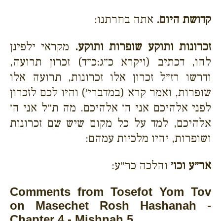
קדושת היום.
אתה בחרתנו:
זכרונות ותוקע שופרות ותוקע.
מקראי ילפינן
להו, דכתיב (ויקרא כ״ג:כ״ד) זכרון תרועה,
ודרשו רז״ל זכרון אלו זכרונות, תרועה אלו
שופרות, ואמר קרא (במדברי׳) והיו לכם לזכרון
לפני אלהיכם אני ה׳ אלהיכם. מה ת״ל אני ה׳
אלהיכם, למד על כל מקום שיש שם זכרונות
ושופרות, יהיו מלכיות עמהם:
אר״ע וכו׳
והלכה כר״ע:
Comments from Tosefot Yom Tov
on Masechet Rosh Hashanah -
Chapter 4 - Mishnah 5