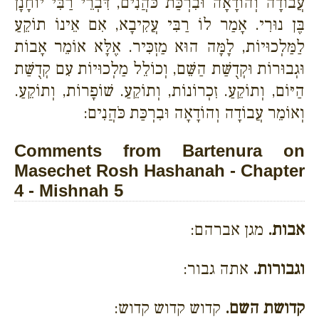
עֲבוֹדָה וְהוֹדָאָה וּבִרְכַּת כֹּהֲנִים, דִּבְרֵי רַבִּי יוֹחָנָן
בֶּן נוּרִי. אָמַר לוֹ רַבִּי עֲקִיבָא, אִם אֵינוֹ תוֹקֵעַ
לַמַּלְכוּיוֹת, לָמָּה הוּא מַזְכִּיר. אֶלָּא אוֹמֵר אָבוֹת
וּגְבוּרוֹת וּקְדֻשַּׁת הַשֵּׁם, וְכוֹלֵל מַלְכוּיוֹת עִם קְדֻשַּׁת
הַיּוֹם, וְתוֹקֵעַ. זִכְרוֹנוֹת, וְתוֹקֵעַ. שׁוֹפָרוֹת, וְתוֹקֵעַ.
וְאוֹמֵר עֲבוֹדָה וְהוֹדָאָה וּבִרְכַּת כֹּהֲנִים:
Comments from Bartenura on
Masechet Rosh Hashanah - Chapter
4 - Mishnah 5
אבות.
מגן אברהם:
וגבורות.
אתה גבור:
קדושת השם.
קדוש קדוש קדוש: