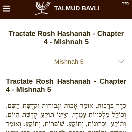
≡
בס''ד
TALMUD BAVLI
Tractate Rosh Hashanah - Chapter
4 - Mishnah 5
Tractate Rosh Hashanah - Chapter
4 - Mishnah 5
סֵדֶר בְּרָכוֹת, אוֹמֵר אָבוֹת וּגְבוּרוֹת וּקְדֻשַּׁת הַשֵּׁם,
וְכוֹלֵל מַלְכוּיוֹת עִמָּהֶן, וְאֵינוֹ תוֹקֵעַ. קְדֻשַּׁת הַיּוֹם,
וְתוֹקֵעַ. זִכְרוֹנוֹת, וְתוֹקֵעַ. שׁוֹפָרוֹת, וְתוֹקֵעַ. וְאוֹמֵר