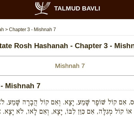
TALMUD BAVLI
nah
>
Chapter 3 - Mishnah 7
tate Rosh Hashanah - Chapter 3 - Mish
 - Mishnah 7
טָּס, אִם קוֹל שׁוֹפָר שָׁמַע, יָצָא. וְאִם קוֹל הֲבָרָה שָׁמַע, לֹא
ֹ קוֹל מְגִלָּה, אִם כִּוֵּן לִבּוֹ, יָצָא, וְאִם לָאו, לֹא יָצָא. אַף 