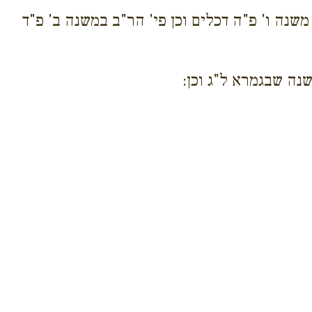
משנה ו' פ"ה דכלים וכן פי' הר"ב במשנה ב' פ"ד
נה שבגמרא ל"ג וכן: