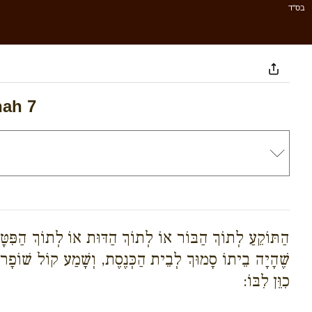
בס''ד
nah 7
הַתּוֹקֵעַ לְתוֹךְ הַבּוֹר אוֹ לְתוֹךְ הַדּוּת אוֹ לְתוֹךְ הַפִּ
שֶׁהָיָה בֵיתוֹ סָמוּךְ לְבֵית הַכְּנֶסֶת, וְשָׁמַע קוֹל שׁוֹפָר או
כִוֵּן לִבּוֹ: