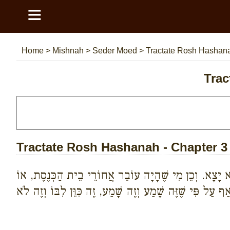
≡
Home
>
Mishnah
>
Seder Moed
>
Tractate Rosh Hasha
Trac
Tractate Rosh Hashanah - Chapter 3
 יָצָא. וְכֵן מִי שֶׁהָיָה עוֹבֵר אֲחוֹרֵי בֵית הַכְּנֶסֶת, אוֹ
עַל פִּי שֶׁזֶּה שָׁמַע וְזֶה שָׁמַע, זֶה כִּוֵּן לִבּוֹ וְזֶה לֹא