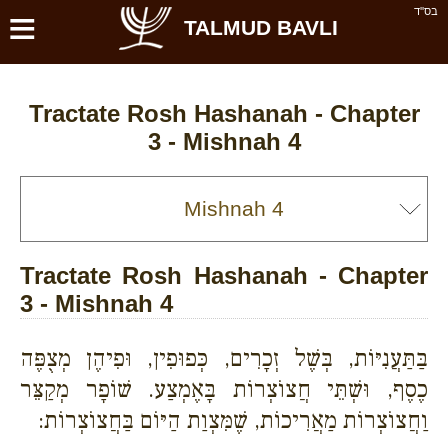
≡
בס''ד
TALMUD BAVLI
Tractate Rosh Hashanah - Chapter
3 - Mishnah 4
Tractate Rosh Hashanah - Chapter
3 - Mishnah 4
בַּתַּעֲנִיּוֹת, בְּשֶׁל זְכָרִים, כְּפוּפִין, וּפִיהֶן מְצֻפֶּה
כֶסֶף, וּשְׁתֵּי חֲצוֹצְרוֹת בָּאֶמְצַע. שׁוֹפָר מְקַצֵּר
וַחֲצוֹצְרוֹת מַאֲרִיכוֹת, שֶׁמִּצְוַת הַיּוֹם בַּחֲצוֹצְרוֹת: