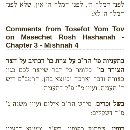
לפני המלך ה׳, לפני המלך ה׳ אין, שלא לפני
המלך ה׳ לא:
Comments from Tosefot Yom Tov
on Masechet Rosh Hashanah -
Chapter 3 - Mishnah 4
בתעניות פי' הר"ב על צרת כו' דכתיב על הצר
הצורר כו'
. כלומר כל דבר שייצר לכם כגון
בצורת ודבר וארבה וכיוצא בהן. הרמב"ם ריש
ה' תענית. ועיין מ"ו פ"ק דתענית:
בשל זכרים
. פירש הר"ב אילים ועיין משנה ג'
פ"ה דשקלים:
כופין
. שסתמן כפופין. רש"י. וטעמא דבעינן