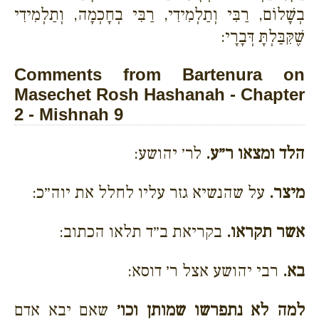
בְשָׁלוֹם, רַבִּי וְתַלְמִידִי, רַבִּי בְחָכְמָה, וְתַלְמִידִי
שֶׁקִּבַּלְתָּ דְּבָרָי:
Comments from Bartenura on
Masechet Rosh Hashanah - Chapter
2 - Mishnah 9
הלד ומצאו ר״ע.
לר׳ יהושע:
מיצר.
על שהנשיא גזר עליו לחלל את יוה״כ:
אשר תקראו.
בקריאת ב״ד תלאו הכתוב:
בא.
רבי יהושע אצל ר׳ דוסא:
למה לא נתפרשו שמותן וכו׳
שאם יבא אדם