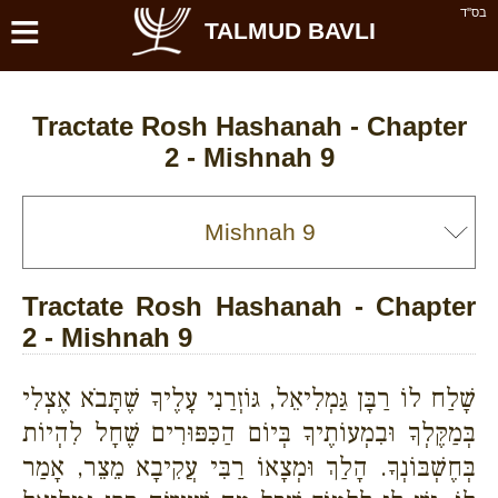
≡
בס''ד
TALMUD BAVLI
Tractate Rosh Hashanah - Chapter
2 - Mishnah 9
Tractate Rosh Hashanah - Chapter
2 - Mishnah 9
שָׁלַח לוֹ רַבָּן גַּמְלִיאֵל, גּוֹזְרַנִי עָלֶיךָ שֶׁתָּבֹא אֶצְלִי
בְּמַקֶּלְךָ וּבִמְעוֹתֶיךָ בְּיוֹם הַכִּפּוּרִים שֶׁחָל לִהְיוֹת
בְּחֶשְׁבּוֹנְךָ. הָלַךְ וּמְצָאוֹ רַבִּי עֲקִיבָא מֵצֵר, אָמַר