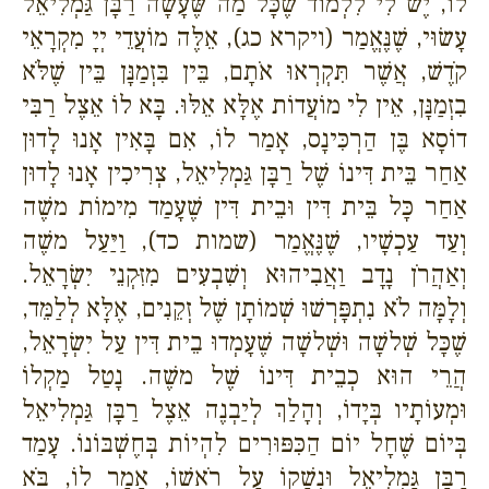
לוֹ, יֶשׁ לִי לִלְמוֹד שֶׁכָּל מַה שֶּׁעָשָׂה רַבָּן גַּמְלִיאֵל
עָשׂוּי, שֶׁנֶּאֱמַר (ויקרא כג), אֵלֶּה מוֹעֲדֵי יְיָ מִקְרָאֵי
קֹדֶשׁ, אֲשֶׁר תִּקְרְאוּ אֹתָם, בֵּין בִּזְמַנָּן בֵּין שֶׁלֹּא
בִזְמַנָּן, אֵין לִי מוֹעֲדוֹת אֶלָּא אֵלּוּ. בָּא לוֹ אֵצֶל רַבִּי
דוֹסָא בֶּן הַרְכִּינָס, אָמַר לוֹ, אִם בָּאִין אָנוּ לָדוּן
אַחַר בֵּית דִּינוֹ שֶׁל רַבָּן גַּמְלִיאֵל, צְרִיכִין אָנוּ לָדוּן
אַחַר כָּל בֵּית דִּין וּבֵית דִּין שֶׁעָמַד מִימוֹת משֶׁה
וְעַד עַכְשָׁיו, שֶׁנֶּאֱמַר (שמות כד), וַיַּעַל משֶׁה
וְאַהֲרֹן נָדָב וַאֲבִיהוּא וְשִׁבְעִים מִזִּקְנֵי יִשְׂרָאֵל.
וְלָמָּה לֹא נִתְפָּרְשׁוּ שְׁמוֹתָן שֶׁל זְקֵנִים, אֶלָּא לְלַמֵּד,
שֶׁכָּל שְׁלשָׁה וּשְׁלשָׁה שֶׁעָמְדוּ בֵית דִּין עַל יִשְׂרָאֵל,
הֲרֵי הוּא כְבֵית דִּינוֹ שֶׁל משֶׁה. נָטַל מַקְלוֹ
וּמְעוֹתָיו בְּיָדוֹ, וְהָלַךְ לְיַבְנֶה אֵצֶל רַבָּן גַּמְלִיאֵל
בְּיוֹם שֶׁחָל יוֹם הַכִּפּוּרִים לִהְיוֹת בְּחֶשְׁבּוֹנוֹ. עָמַד
רַבָּן גַּמְלִיאֵל וּנְשָׁקוֹ עַל רֹאשׁוֹ, אָמַר לוֹ, בֹּא