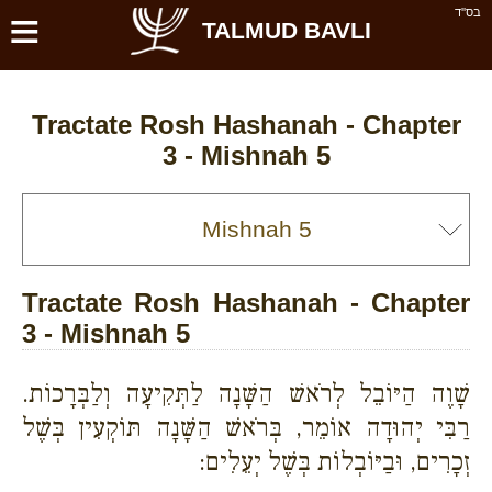
≡
בס''ד
TALMUD BAVLI
Tractate Rosh Hashanah - Chapter
3 - Mishnah 5
Tractate Rosh Hashanah - Chapter
3 - Mishnah 5
שָׁוֶה הַיּוֹבֵל לְרֹאשׁ הַשָּׁנָה לַתְּקִיעָה וְלַבְּרָכוֹת.
רַבִּי יְהוּדָה אוֹמֵר, בְּרֹאשׁ הַשָּׁנָה תּוֹקְעִין בְּשֶׁל
זְכָרִים, וּבַיּוֹבְלוֹת בְּשֶׁל יְעֵלִים: