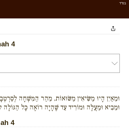
בס''ד
nah 4
וּמֵאַיִן הָיוּ מַשִּׂיאִין מַשּׂוּאוֹת, מֵהַר הַמִּשְׁחָה לְסַרְטְבָא,
וּמֵבִיא וּמַעֲלֶה וּמוֹרִיד עַד שֶׁהָיָה רוֹאֶה כָל הַגּוֹלָה לְ
ah 4