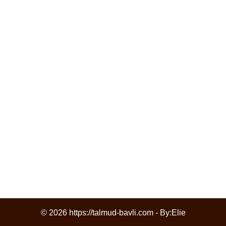
© 2026 https://talmud-bavli.com - By:
Elie