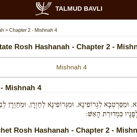
TALMUD BAVLI
nah
>
Chapter 2 - Mishnah 4
tate Rosh Hashanah - Chapter 2 - Mish
 - Mishnah 4
 וּמִסַּרְטְבָא לִגְרוֹפִינָא, וּמִגְּרוֹפִינָא לְחַוְרָן, וּמֵחַוְרָן לְבֵ
פָנָיו כִּמְדוּרַת הָאֵשׁ:
et Rosh Hashanah - Chapter 2 - Mishn