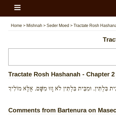
≡
Home
>
Mishnah
>
Seder Moed
>
Tractate Rosh Hasha
Trac
Tractate Rosh Hashanah - Chapter 2
ית בִּלְתִּין, וּמִבֵּית בִּלְתִּין לֹא זָזוּ מִשָּׁם, אֶלָּא מוֹלִיךְ
Comments from Bartenura on Masech